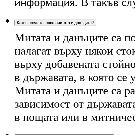
информация. В такъв слу
Какво представляват митата и данъците?
Митата и данъците са п
налагат върху някои сто
върху добавената стойн
в държавата, в която се 
Митата и данъците са р
зависимост от държават
в пощата или в митниче