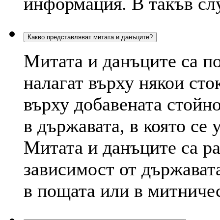
информация. В такъв слу
Какво представляват митата и данъците?
Митата и данъците са п
налагат върху някои сто
върху добавената стойн
в държавата, в която се 
Митата и данъците са р
зависимост от държават
в пощата или в митниче