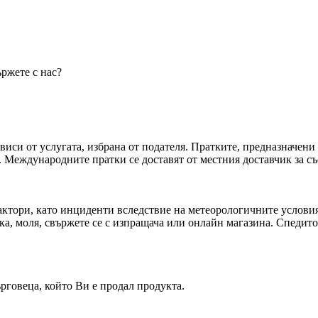
ържете с нас?
зависи от услугата, избрана от подателя. Пратките, предназначе
. Международните пратки се доставят от местния доставчик за съ
актори, като инциденти вследствие на метеорологичните услови
вка, моля, свържете се с изпращача или онлайн магазина. Спедит
ърговеца, който Ви е продал продукта.