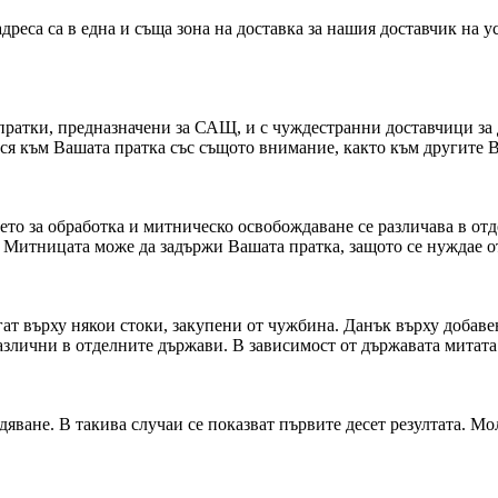
адреса са в една и съща зона на доставка за нашия доставчик на 
ратки, предназначени за САЩ, и с чуждестранни доставчици за
ся към Вашата пратка със същото внимание, както към другите 
ето за обработка и митническо освобождаване се различава в от
 Митницата може да задържи Вашата пратка, защото се нуждае от
ат върху някои стоки, закупени от чужбина. Данък върху добаве
различни в отделните държави. В зависимост от държавата митата
яване. В такива случаи се показват първите десет резултата. Мол