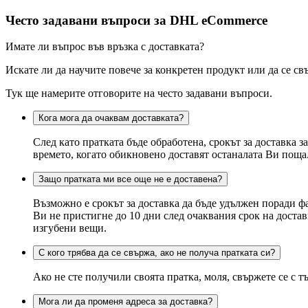
Често задавани въпроси за DHL eCommerce
Имате ли въпрос във връзка с доставката?
Искате ли да научите повече за конкретен продукт или да се св
Тук ще намерите отговорите на често задавани въпроси.
Кога мога да очаквам доставката?
След като пратката бъде обработена, срокът за доставка 
времето, когато обикновено доставят останалата Ви поща
Защо пратката ми все още не е доставена?
Възможно е срокът за доставка да бъде удължен поради ф
Ви не пристигне до 10 дни след очаквания срок на доста
изгубени вещи.
С кого трябва да се свържа, ако не получа пратката си?
Ако не сте получили своята пратка, моля, свържете се с т
Мога ли да променя адреса за доставка?