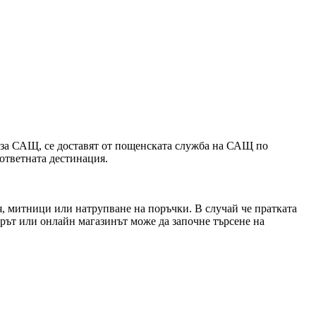
ни за САЩ, се доставят от пощенската служба на САЩ по
ответната дестинация.
я, митници или натрупване на поръчки. В случай че пратката
орът или онлайн магазинът може да започне търсене на