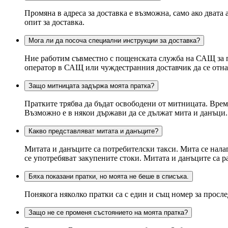
Промяна в адреса за доставка е възможна, само ако двата 
опит за доставка.
Мога ли да посоча специални инструкции за доставка?
Ние работим съвместно с пощенската служба на САЩ за п
оператор в САЩ или чуждестранния доставчик да се отна
Защо митницата задържа моята пратка?
Пратките трябва да бъдат освободени от митницата. Врем
Възможно е в някои държави да се дължат мита и данъци.
Какво представляват митата и данъците?
Митата и данъците са потребителски такси. Мита се налаг
се употребяват закупените стоки. Митата и данъците са 
Бяха показани пратки, но моята не беше в списъка.
Понякога няколко пратки са с един и същ номер за прослед
Защо не се променя състоянието на моята пратка?