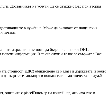
услуги. Доставчикът на услуги ще се свърже с Вас при втория
 дестинациите в чужбина. Може да очаквате от пощенския
Ви пратки.
делните държави и не може да бъде повлияно от DHL.
 повече информация. В такъв случай те ще се свържат с Вас.
ната стойност (ДДС) обикновено се налага в държавата, в която
 и данъците се заплащат в пощата или в митническата служба.
я, опитайте с pieceID/номер на контейнер, ако има такъв.