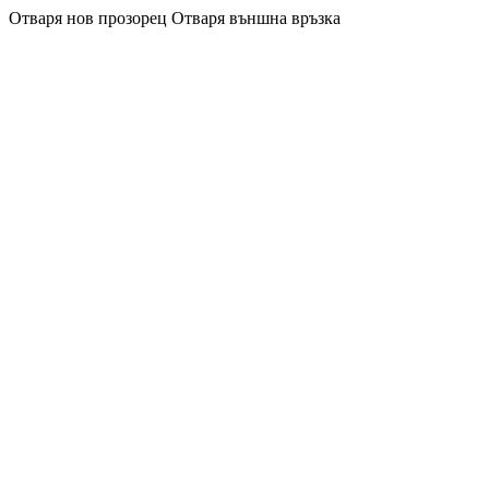
Отваря нов прозорец
Отваря външна връзка