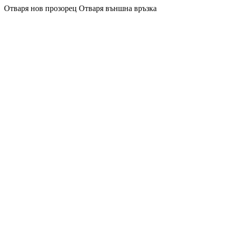
Отваря нов прозорец
Отваря външна връзка