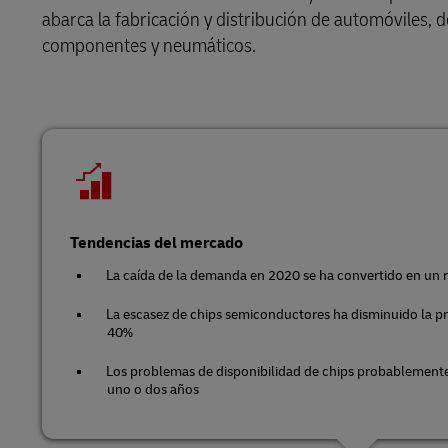
abarca la fabricación y distribución de automóviles, 
LifeTrack
Conozca Más Acerca de los
componentes y neumáticos.
Portales
Conozca Más Acerca de los
Portales
Tendencias del mercado
La caída de la demanda en 2020 se ha convertido en un 
La escasez de chips semiconductores ha disminuido la p
40%
Los problemas de disponibilidad de chips probablemente
uno o dos años