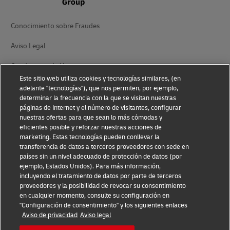
Conocimiento sobre Fraudes
Aviso Legal
Condiciones de Uso
Este sitio web utiliza cookies y tecnologías similares, (en
Aviso de privacidad
adelante "tecnologías"), que nos permiten, por ejemplo,
determinar la frecuencia con la que se visitan nuestras
Información Adicional
páginas de Internet y el número de visitantes, configurar
nuestras ofertas para que sean lo más cómodas y
Ajustes de Cookies
eficientes posible y reforzar nuestras acciones de
marketing. Estas tecnologías pueden conllevar la
transferencia de datos a terceros proveedores con sede en
Síganos
países sin un nivel adecuado de protección de datos (por
ejemplo, Estados Unidos). Para más información,
incluyendo el tratamiento de datos por parte de terceros
proveedores y la posibilidad de revocar su consentimiento
en cualquier momento, consulte su configuración en
"Configuración de consentimiento" y los siguientes enlaces
2026 © - todos los derechos reservados
Aviso de privacidad
Aviso legal