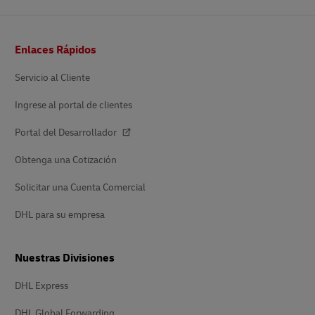
Pie
Enlaces Rápidos
de
pagina
Servicio al Cliente
Ingrese al portal de clientes
Portal del Desarrollador
Obtenga una Cotización
Solicitar una Cuenta Comercial
DHL para su empresa
Nuestras Divisiones
DHL Express
DHL Global Forwarding