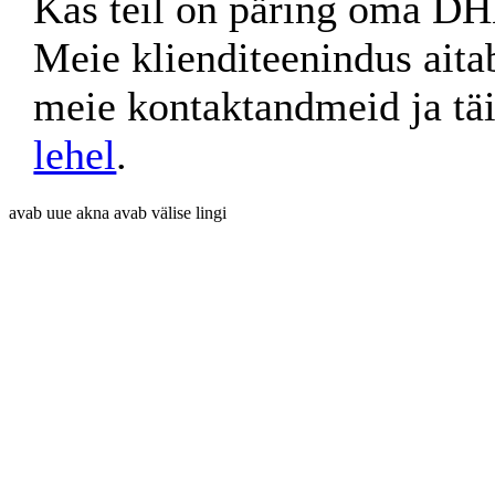
Kas teil on päring oma D
Meie klienditeenindus aita
meie kontaktandmeid ja tä
lehel
.
avab uue akna
avab välise lingi