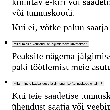
kinnitav e-kiri või saadeti
või tunnuskoodi.
Kui ei, võtke palun saatj
Millal minu e-kaubanduse jälgimisteave kuvatakse?
Peaksite nägema jälgimis
paki töötlemist meie asut
Miks minu e-kaubanduse jälgimisnumber/tunnuskood ei toimi?
Kui teie saadetise tunnus
ühendust saatja või veebi