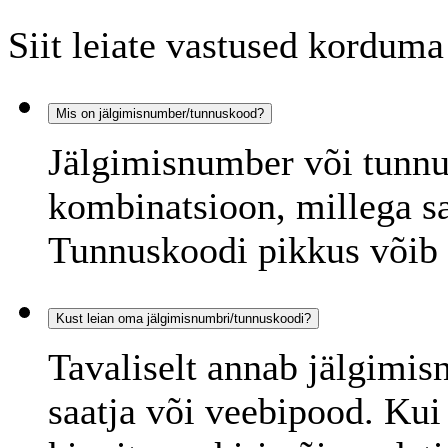
Siit leiate vastused korduma
Mis on jälgimisnumber/tunnuskood?
Jälgimisnumber või tunnu
kombinatsioon, millega sa
Tunnuskoodi pikkus võib 
Kust leian oma jälgimisnumbri/tunnuskoodi?
Tavaliselt annab jälgimis
saatja või veebipood. Kui 