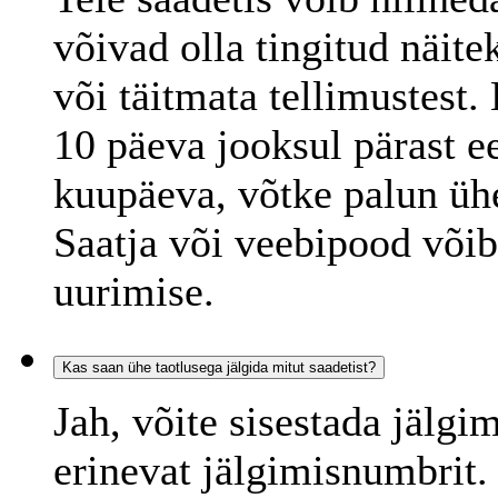
võivad olla tingitud näitek
või täitmata tellimustest.
10 päeva jooksul pärast e
kuupäeva, võtke palun ühe
Saatja või veebipood või
uurimise.
Kas saan ühe taotlusega jälgida mitut saadetist?
Jah, võite sisestada jälgi
erinevat jälgimisnumbrit.