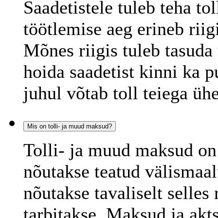
Saadetistele tuleb teha to
töötlemise aeg erineb riig
Mõnes riigis tuleb tasuda 
hoida saadetist kinni ka p
juhul võtab toll teiega üh
Mis on tolli- ja muud maksud?
Tolli- ja muud maksud on
nõutakse teatud välismaa
nõutakse tavaliselt selles 
tarbitakse. Maksud ja akts