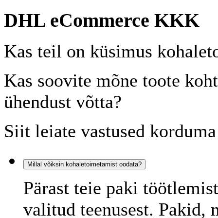
DHL eCommerce KKK
Kas teil on küsimus kohale
Kas soovite mõne toote koht
ühendust võtta?
Siit leiate vastused korduma
Millal võiksin kohaletoimetamist oodata?
Pärast teie paki töötlemi
valitud teenusest. Pakid,