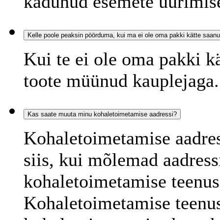
kadunud esemete uurimis
Kelle poole peaksin pöörduma, kui ma ei ole oma pakki kätte saan
Kui te ei ole oma pakki kä
toote müünud kauplejaga.
Kas saate muuta minu kohaletoimetamise aadressi?
Kohaletoimetamise aadre
siis, kui mõlemad aadres
kohaletoimetamise teenus
Kohaletoimetamise teenus