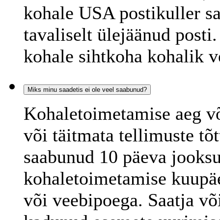
kohale USA postikuller sa
tavaliselt ülejäänud post
kohale sihtkoha kohalik v
Miks minu saadetis ei ole veel saabunud?
Kohaletoimetamise aeg või
või täitmata tellimuste tõt
saabunud 10 päeva jooksul
kohaletoimetamise kuupäe
või veebipoega. Saatja võ