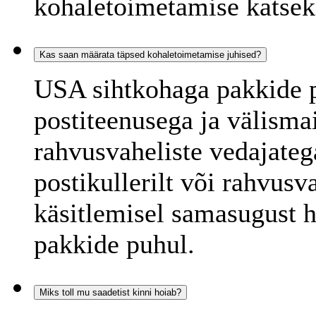
kohaletoimetamise katsek
Kas saan määrata täpsed kohaletoimetamise juhised?
USA sihtkohaga pakkide 
postiteenusega ja välisma
rahvusvaheliste vedajateg
postikullerilt või rahvusv
käsitlemisel samasugust h
pakkide puhul.
Miks toll mu saadetist kinni hoiab?