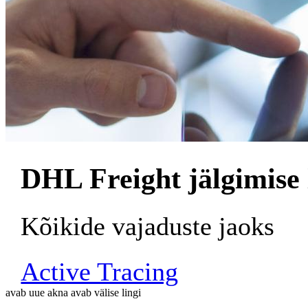
DHL Freight jälgimise
Kõikide vajaduste jaoks
Active Tracing
avab uue akna
avab välise lingi