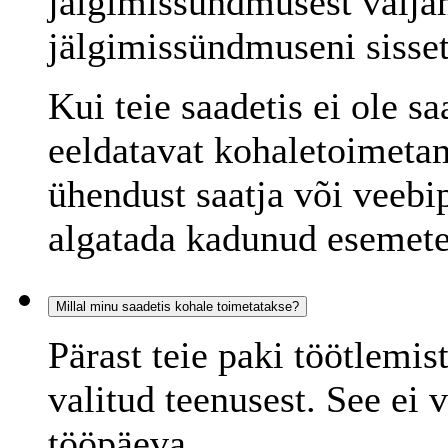
jälgimissündmusest välja
jälgimissündmuseni sisset
Kui teie saadetis ei ole s
eeldatavat kohaletoimeta
ühendust saatja või veebi
algatada kadunud esemete
Millal minu saadetis kohale toimetatakse?
Pärast teie paki töötlemi
valitud teenusest. See ei 
tööpäeva.