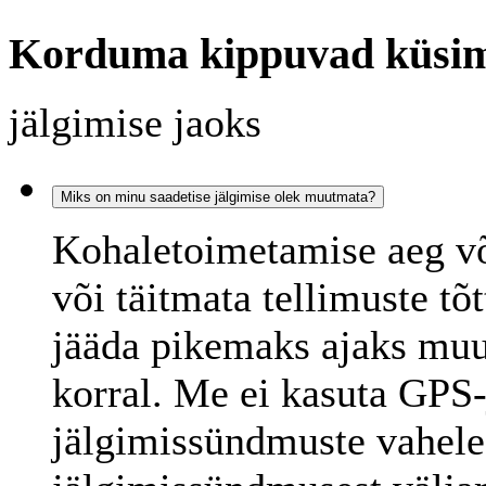
Korduma kippuvad küsi
jälgimise jaoks
Miks on minu saadetise jälgimise olek muutmata?
Kohaletoimetamise aeg või
või täitmata tellimuste tõ
jääda pikemaks ajaks muu
korral. Me ei kasuta GPS-
jälgimissündmuste vahele 