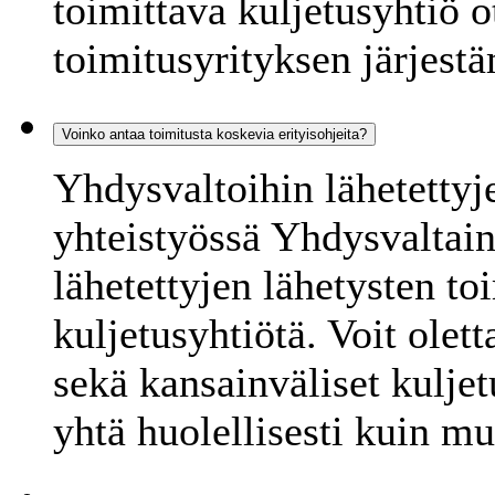
toimittava kuljetusyhtiö o
toimitusyrityksen järjestä
Voinko antaa toimitusta koskevia erityisohjeita?
Yhdysvaltoihin lähetettyj
yhteistyössä Yhdysvaltain
lähetettyjen lähetysten to
kuljetusyhtiötä. Voit olet
sekä kansainväliset kuljet
yhtä huolellisesti kuin mu