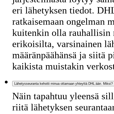
eri lähetyksen tiedot. DHL
ratkaisemaan ongelman m
kuitenkin olla rauhallisin
erikoisilta, varsinainen l
määränpäähänsä ja siitä p
kaikista muistakin verkos
Lähetysseuranta kehotti minua ottamaan yhteyttä DHL:ään. Miksi?
Näin tapahtuu yleensä sil
riitä lähetyksen seurantaa