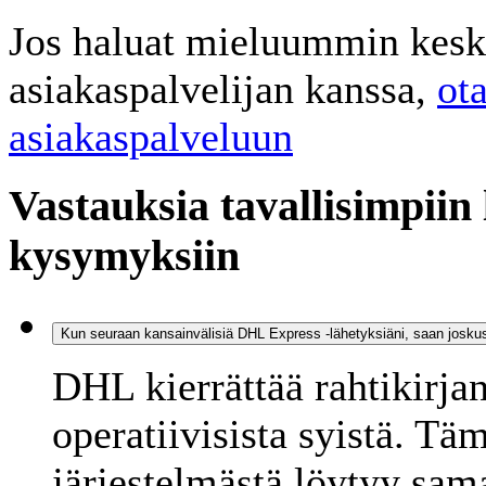
Jos haluat mieluummin keskus
asiakaspalvelijan kanssa,
ot
asiakaspalveluun
Vastauksia tavallisimpiin
kysymyksiin
Kun seuraan kansainvälisiä DHL Express -lähetyksiäni, saan joskus
DHL kierrättää rahtikirja
operatiivisista syistä. Tä
järjestelmästä löytyy sam