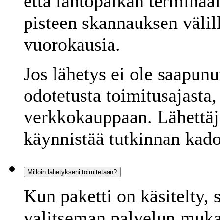
että lähtöpaikan terminaa
pisteen skannauksen väli
vuorokausia.
Jos lähetys ei ole saapun
odotetusta toimitusajasta,
verkkokauppaan. Lähettäjä
käynnistää tutkinnan kad
Milloin lähetykseni toimitetaan?
Kun paketti on käsitelty, 
valitseman palvelun mukai