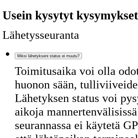
Usein kysytyt kysymykset
Lähetysseuranta
Miksi lähetykseni status ei muutu?
Toimitusaika voi olla odo
huonon sään, tulliviiveid
Lähetyksen status voi py
aikoja mannertenvälisissä
seurannassa ei käytetä GP