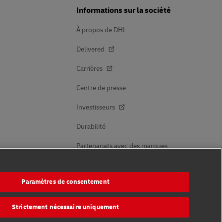
Informations sur la société
À propos de DHL
Delivered
Carrières
Centre de presse
Investisseurs
Durabilité
Partenariats avec des marques
Paramètres de consentement
Suivez-nous
Strictement nécessaire uniquement