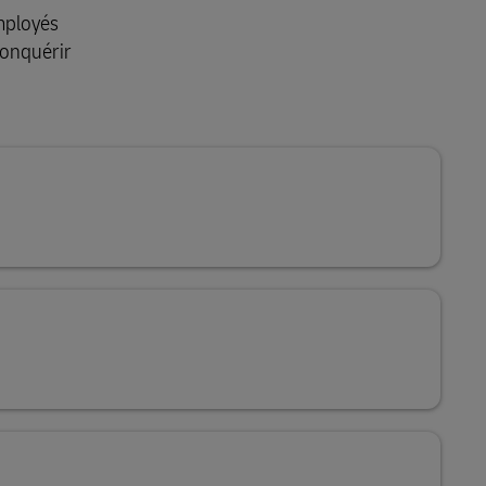
employés
conquérir