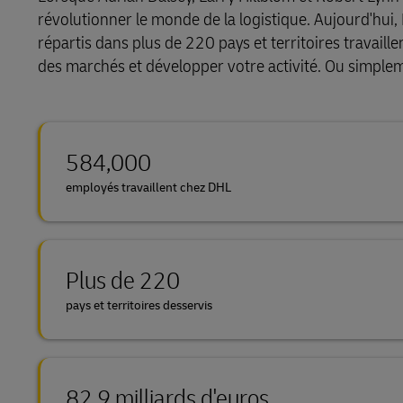
révolutionner le monde de la logistique. Aujourd'hui
Déc
LifeTrack
répartis dans plus de 220 pays et territoires travaille
Découvrez DHL Express
des marchés et développer votre activité. Ou simplem
En savoir plus sur les portails
584,000
employés travaillent chez DHL
Plus de 220
pays et territoires desservis
82,9 milliards d'euros