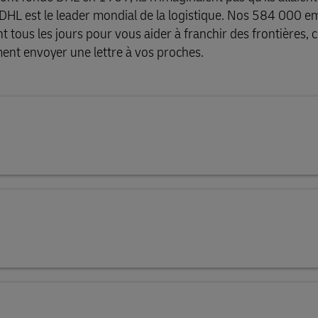
, DHL est le leader mondial de la logistique. Nos 584 000 
ouvrir les services de
nt tous les jours pour vous aider à franchir des frontières, 
fret
ent envoyer une lettre à vos proches.