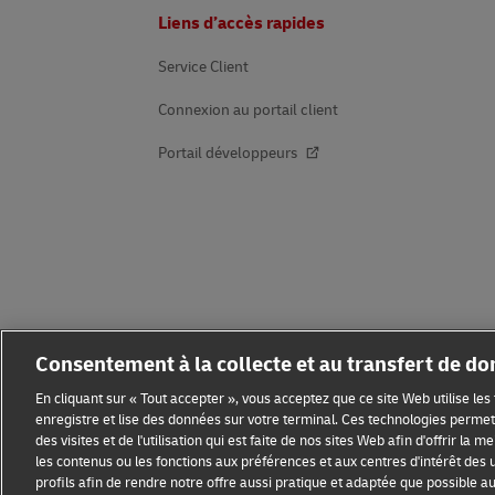
Pied
Liens d’accès rapides
de
page
Service Client
Connexion au portail client
Portail développeurs
Consentement à la collecte et au transfert de d
En cliquant sur « Tout accepter », vous acceptez que ce site Web utilise le
enregistre et lise des données sur votre terminal. Ces technologies permett
des visites et de l'utilisation qui est faite de nos sites Web afin d'offrir la 
les contenus ou les fonctions aux préférences et aux centres d'intérêt des u
profils afin de rendre notre offre aussi pratique et adaptée que possible au p