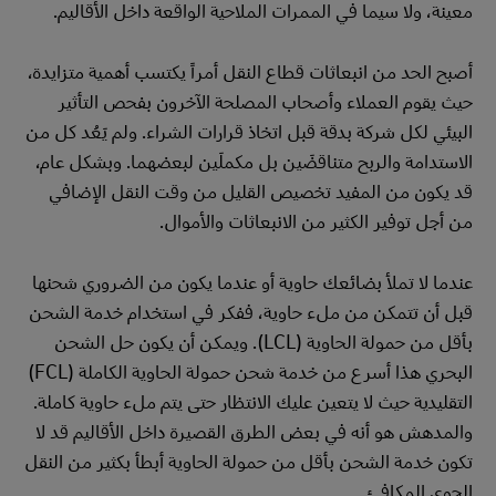
معينة، ولا سيما في الممرات الملاحية الواقعة داخل الأقاليم.
أصبح الحد من انبعاثات قطاع النقل أمراً يكتسب أهمية متزايدة،
حيث يقوم العملاء وأصحاب المصلحة الآخرون بفحص التأثير
البيئي لكل شركة بدقة قبل اتخاذ قرارات الشراء. ولم يَعُد كل من
الاستدامة والربح متناقضَين بل مكملَين لبعضهما. وبشكل عام،
قد يكون من المفيد تخصيص القليل من وقت النقل الإضافي
من أجل توفير الكثير من الانبعاثات والأموال.
عندما لا تملأ بضائعك حاوية أو عندما يكون من الضروري شحنها
قبل أن تتمكن من ملء حاوية، ففكر في استخدام خدمة الشحن
بأقل من حمولة الحاوية (LCL). ويمكن أن يكون حل الشحن
البحري هذا أسرع من خدمة شحن حمولة الحاوية الكاملة (FCL)
التقليدية حيث لا يتعين عليك الانتظار حتى يتم ملء حاوية كاملة.
والمدهش هو أنه في بعض الطرق القصيرة داخل الأقاليم قد لا
تكون خدمة الشحن بأقل من حمولة الحاوية أبطأ بكثير من النقل
الجوي المكافئ.