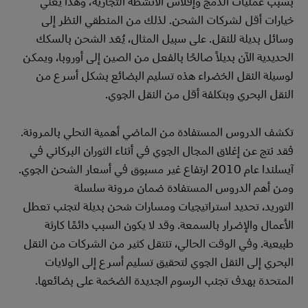
بسبب عمليات الدمج وإفلاس الأنشطة التجارية، وهذا يعني
خيارات أقل لشركات الشحن. لذلك من المنطقي النظر إلى
وسائل بديلة للنقل. على سبيل المثال، يُعَد الشحن بالسكك
الحديدية الآن بديلاً صالحًا بالفعل من الصين إلى أوروبا، ويمكن
لوسيلة النقل الخضراء هذه تسليم البضائع بشكل أسرع من
النقل البحري وبتكلفة أقل من النقل الجوي.
تكشف الدروس المستفادة من الماضي أهمية التحلي بالمرونة.
فقد نتج عن إغلاق المجال الجوي في أثناء الثوران البركاني في
آيسلندا عام 2010 ارتفاع غير مسبوق في أسعار الشحن الجوي.
ومن أهم الدروس المستفادة ضمان مرونة سلسلة
التوريد، تحديد استراتيجيات ومسارات شحن بديلة لتجنب تعطل
الأعمال والإضرار بالسمعة. وقد لا يكون السبب دائمًا كارثة
طبيعية. وفي الوقت الحالي، تنتقل كثير من الشركات من النقل
البحري إلى النقل الجوي لتحقيق تسليم أسرع إلى الولايات
المتحدة بهدف تجنب الرسوم الجديدة الضخمة على بضائعها.