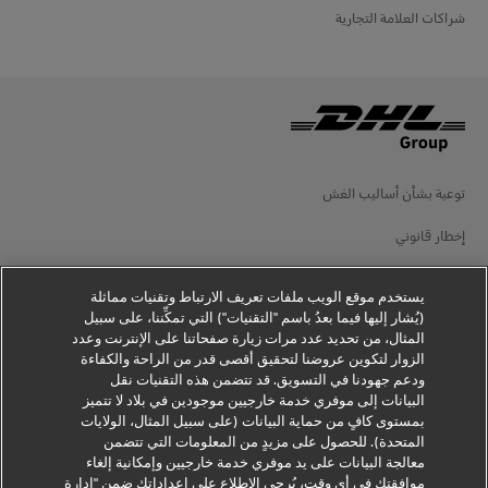
شراكات العلامة التجارية
توعية بشأن أساليب الغش
إخطار قانوني
شروط الاستخدام
يستخدم موقع الويب ملفات تعريف الارتباط وتقنيات مماثلة
إخطار الخصوصية
(يُشار إليها فيما بعدُ باسم "التقنيات") التي تمكِّننا، على سبيل
المثال، من تحديد عدد مرات زيارة صفحاتنا على الإنترنت وعدد
الزوار لتكوين عروضنا لتحقيق أقصى قدر من الراحة والكفاءة
معلومات إضافية
ودعم جهودنا في التسويق. قد تتضمن هذه التقنيات نقل
البيانات إلى موفري خدمة خارجيين موجودين في بلاد لا تتميز
إعدادات ملفات تعريف الارتباط
بمستوى كافٍ من حماية البيانات (على سبيل المثال، الولايات
المتحدة). للحصول على مزيدٍ من المعلومات التي تتضمن
تابعنا
معالجة البيانات على يد موفري خدمة خارجيين وإمكانية إلغاء
موافقتك في أي وقت، يُرجى الاطلاع على إعداداتك ضمن "إدارة