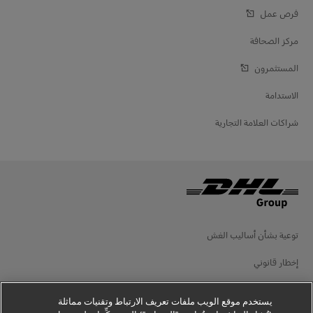
فرص عمل
مركز الصحافة
المستثمرون
الاستدامة
شراكات العلامة التجارية
توعية بشأن أساليب الغش
إخطار قانوني
شروط الاستخدام
يستخدم موقع الويب ملفات تعريف الارتباط وتقنيات مماثلة