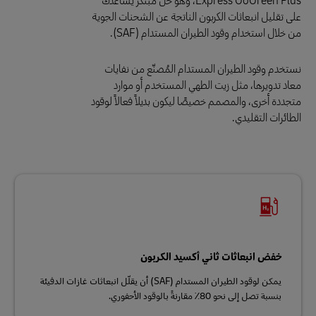
على تقليل انبعاثات الكربون الناتجة عن الشحنات الجوية
من خلال استخدام وقود الطيران المستدام (SAF).
نستخدم وقود الطيران المستدام المُصنّع من نفايات
معاد تدويرها، مثل زيت الطهي المستخدم أو موارد
متجددة أخرى، والمصمم خصيصًا ليكون بديلاً فعالاً لوقود
الطائرات التقليدي.
خفض انبعاثات ثاني أكسيد الكربون
يمكن لوقود الطيران المستدام (SAF) أن يقلّل انبعاثات غازات الدفيئة
بنسبة تصل إلى نحو 80٪ مقارنةً بالوقود الأحفوري.