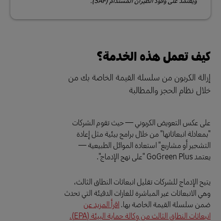
ويعتمد على وقود الطيران المستدام (SAF).
كيف تعمل هذه الخدمة؟
إزالة الكربون من سلسلة القيمة الخاصة بك من
خلال نظام الحجز والمطالبة
على عكس التعويض الكربوني — حيث تقوم الشركات
"بمعادلة انبعاثاتها" من خلال برامج بيئية مثل إعادة
التشجير أو مشاريع" استعادة الموائل الطبيعية —
يعتمد GoGreen Plus "على نهج الإدماج".
يتيح الإدماج للشركات تقليل انبعاثات النطاق الثالث،
وهي الانبعاثات غير المباشرة للغازات الدفيئة التي تحدث
ضمن سلسلة القيمة الخاصة بها.
اقرأ المزيد عن
انبعاثات النطاق الثالث من وكالة حماية البيئة (EPA).