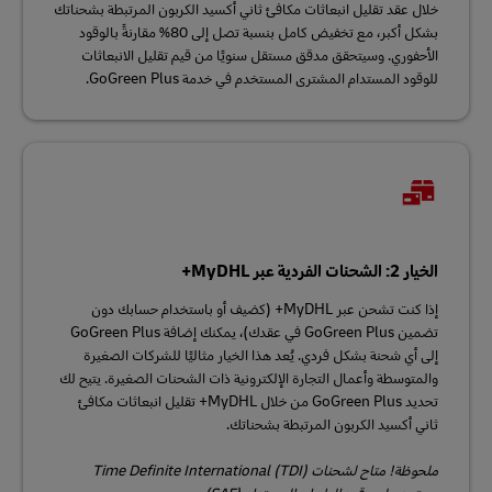
خلال عقد تقليل انبعاثات مكافئ ثاني أكسيد الكربون المرتبطة بشحناتك
بشكل أكبر، مع تخفيض كامل بنسبة تصل إلى 80% مقارنةً بالوقود
الأحفوري. وسيتحقق مدقق مستقل سنويًا من قيم تقليل الانبعاثات
للوقود المستدام المشترى المستخدم في خدمة GoGreen Plus.
الخيار 2: الشحنات الفردية عبر MyDHL+
إذا كنت تشحن عبر MyDHL+ (كضيف أو باستخدام حسابك دون
تضمين GoGreen Plus في عقدك)، يمكنك إضافة GoGreen Plus
إلى أي شحنة بشكل فردي. يُعد هذا الخيار مثاليًا للشركات الصغيرة
والمتوسطة وأعمال التجارة الإلكترونية ذات الشحنات الصغيرة. يتيح لك
تحديد GoGreen Plus من خلال MyDHL+ تقليل انبعاثات مكافئ
ثاني أكسيد الكربون المرتبطة بشحناتك.
ملحوظة! متاح لشحنات Time Definite International (TDI)