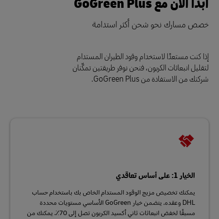
ابدأ الآن مع GoGreen Plus
خصص مسارك نحو شحن أكثر استدامة
إذا كنت مستعدًا لاستخدام وقود الطيران المستدام
لتقليل انبعاثات الكربون، فنحن نوفر طريقتين تمكّنان
شركتك من الاستفادة من GoGreen Plus.
الخيار 1: على أساس تعاقدي
يمكنك تخصيص مزيج الوقود المستدام الخاص بك باستخدام حساب
DHL وعقده. يتضمن خيار GoGreen الأساسي مستويات محددة
مسبقًا لخفض انبعاثات ثاني أكسيد الكربون تصل إلى 70٪. يمكنك من