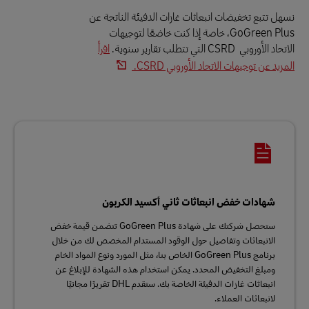
نسهل تتبع تخفيضات انبعاثات غازات الدفيئة الناتجة عن
GoGreen Plus، خاصة إذا كنت خاضعًا لتوجيهات
الاتحاد الأوروبي CSRD التي تتطلب تقارير سنوية.
اقرأ
المزيد عن توجيهات الاتحاد الأوروبي CSRD.
شهادات خفض انبعاثات ثاني أكسيد الكربون
ستحصل شركتك على شهادة GoGreen Plus تتضمن قيمة خفض
الانبعاثات وتفاصيل حول الوقود المستدام المخصص لك من خلال
برنامج GoGreen Plus الخاص بنا، مثل المورد ونوع المواد الخام
ومبلغ التخفيض المحدد. يمكن استخدام هذه الشهادة للإبلاغ عن
انبعاثات غازات الدفيئة الخاصة بك. ستقدم DHL تقريرًا مجانيًا
لانبعاثات العملاء.