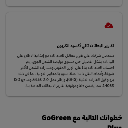
تقارير انبعاثات ثاني أكسيد الكربون
ستحصل شركتك على تقرير مفصّل للانبعاثات مع إمكانية الاطلاع على
البيانات بشكل تفصيلي حتى مستوى بوليصة الشحن الجوي. يتم
احتساب الانبعاثات بناءً على الوزن المفوتر، ومسارات الشحن الأكثر
شيوعًا، وأنماط النقل ذات الصلة. نلتزم بالمعايير الدولية، بما في ذلك
بروتوكول الغازات الدفيئة (GHG)، وإطار عمل GLEC 2.0، ومبادئ ISO
14083، مما يضمن دقة وموثوقية تقارير الانبعاثات الخاصة بنا.
خطواتك التالية مع GoGreen
Plus