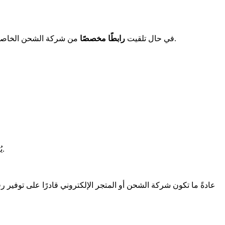
من شركة الشحن الخاصة بك، يُرجى استخدام هذا الرابط لتتبع الطرود الخاصة بك. وإذا لم تتلقَّ معرِّف طرد، فيُرجى التواصل مع المُرسِل للاستفسار عن حالة شحنتك.
في حال تلقيت
رابطًا مخصصًا
يُعَد رقم التتبع أو معرِّف التتبع مزيجًا من الأرقام والأحرف التي تميز شحنتك بشكل فريد. ويتراوح طول المعرِّف بين 10 أحرف و39 حرفًا.
عادةً ما تكون شركة الشحن أو المتجر الإلكتروني قادرًا على توفير رقم 