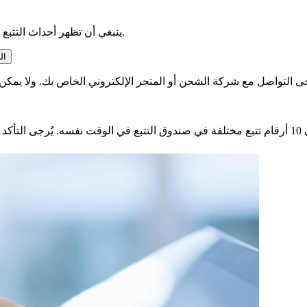
ينبغي أن تظهر أحداث التتبع بعد 24 إلى 48 ساعة من معالجة الحزمة الخاصة بك في منشأتنا.
لماذا لا يع