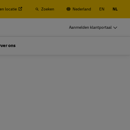
en locatie
Zoeken
Nederland
EN
NL
DHL zakelijk
Aanmelden klantportaal
Frequente Verzenders
ransport
Verzendt u vaak of regelmatig? Vind
ver ons
- en
hier de voordelen van het openen van
een account.
DHL zakelijk
Frequente Verzenders
ces
Opties voor frequente zendingen
ransport
Verzendt u vaak of regelmatig? Vind
- en
hier de voordelen van het openen van
een account.
ces
Opties voor frequente zendingen