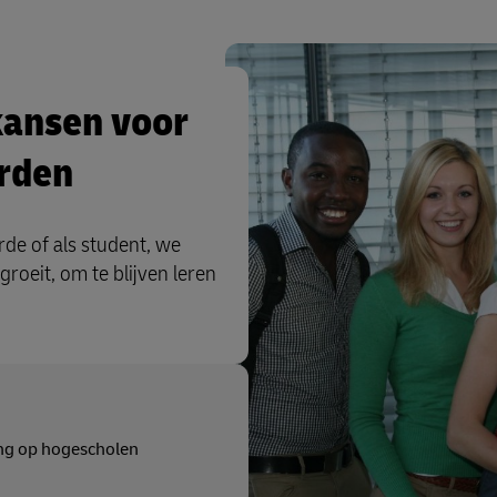
kansen voor
erden
rde of als student, we
groeit, om te blijven leren
ng op hogescholen