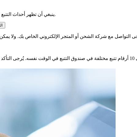
ينبغي أن تظهر أحداث التتبع بعد 24 إلى 48 ساعة من معالجة الحزمة الخاصة بك في منشأتنا.
لماذا لا يع