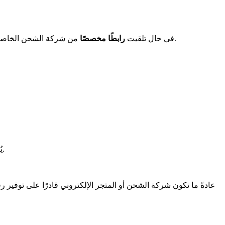
من شركة الشحن الخاصة بك، يُرجى استخدام هذا الرابط لتتبع الطرود الخاصة بك. وإذا لم تتلقَّ معرِّف طرد، فيُرجى التواصل مع المُرسِل للاستفسار عن حالة شحنتك.
في حال تلقيت
رابطًا مخصصًا
يُعَد رقم التتبع أو معرِّف التتبع مزيجًا من الأرقام والأحرف التي تميز شحنتك بشكل فريد. ويتراوح طول المعرِّف بين 10 أحرف و39 حرفًا.
عادةً ما تكون شركة الشحن أو المتجر الإلكتروني قادرًا على توفير رقم 