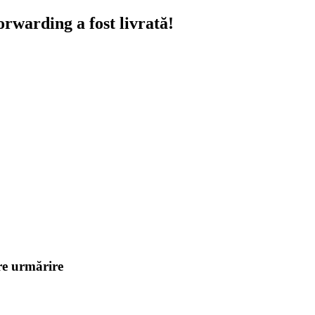
warding a fost livrată!
pre urmărire