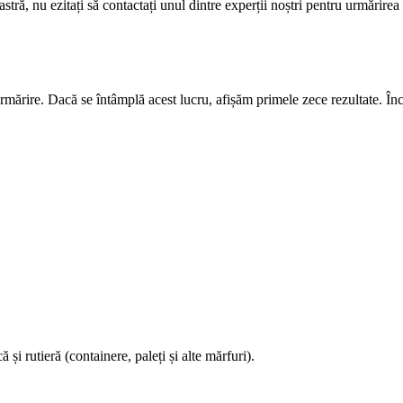
tră, nu ezitați să contactați unul dintre experții noștri pentru urmărirea
mărire. Dacă se întâmplă acest lucru, afișăm primele zece rezultate. Înce
și rutieră (containere, paleți și alte mărfuri).