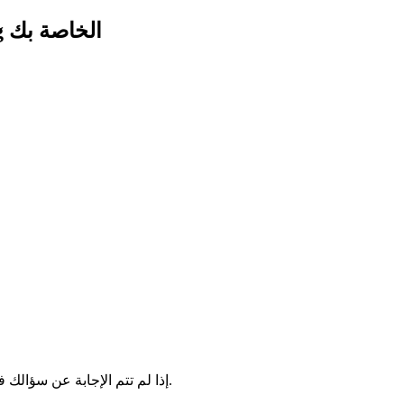
فشل توصيل شحنة DHL Global Forwarding الخاصة بك
إذا لم تتم الإجابة عن سؤالك في الأعلى، فلا تتردد في التواصل مع أحد خبراء التتبع لدينا.