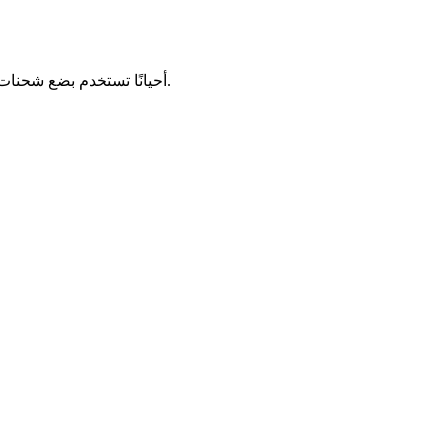
أحيانًا تستخدم بضع شحنات رقم التتبع نفسه. وإذا كان الأمر كذلك، فإننا نعرض أول عشر نتائج. تُرجى محاولة استخدام معرّف القطعة/رقم الحاوية إن توفرا.