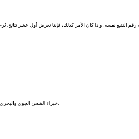
خبراء الشحن الجوي والبحري والبري حول العالم (الحاويات ومنصات النقل والبضائع الأخرى).