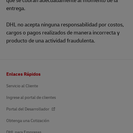
que se cobran adecuadamente al momento de la
entrega.
DHL no acepta ninguna responsabilidad por costos,
cargos o pagos realizados de manera incorrecta y
producto de una actividad fraudulenta.
Pie
Enlaces Rápidos
de
página
Servicio al Cliente
Ingrese al portal de clientes
Portal del Desarrollador
Obtenga una Cotización
DHL para Empresas