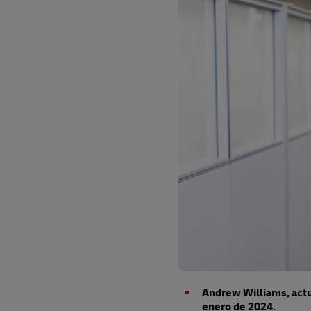
LifeTrack
Conozca Más Acerca de los
Portales
Conozca Más Acerca de los
Portales
Andrew Williams, actu
enero de 2024.