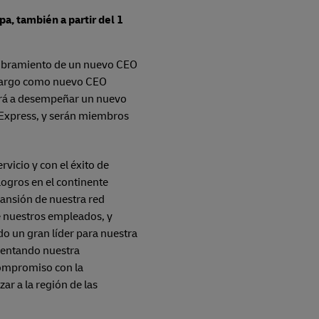
a, también a partir del 1
nombramiento de un nuevo CEO
 cargo como nuevo CEO
zará a desempeñar un nuevo
Express, y serán miembros
vicio y con el éxito de
ogros en el continente
pansión de nuestra red
e nuestros empleados, y
do un gran líder para nuestra
mentando nuestra
 compromiso con la
ar a la región de las