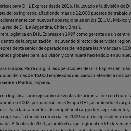
éricas para DHL Express desde 2016. Ha llevado a la división de D
sta de los ingresos, añadiendo más de 12.000 puestos de trabajo 
 recientemente con nuevos hubs regionales en los EE.UU., México 
 la red de DHL a Argentina, Chile y Brasil.
ra logística en DHL Express en 1997 como gerente de un centro d
entro de la organización, incluyendo director de servicios region
cepresidente senior de operaciones de red para las Américas y CE
inios globales para la división y continuará haciéndolo en su nue
a Europa, Parra dirigirá las operaciones de DHL Express en más de
 equipo de más de 46.000 empleados dedicados a atender a una base
u sede en Madrid, España.
 en logística como ejecutivo de ventas de primera línea en Loomis
Loomis en 2002, permaneció en el Grupo DHL, asumiendo el cargo d
ss. Pasó lateralmente a desempeñar el cargo de vicepresidente y 
 regresó a la función comercial en 2009 como vicepresidente de v
anadá. A finales de 2011, asumió el cargo regional de VP de venta
dades duales como patrocinador de la junta directiva del área del