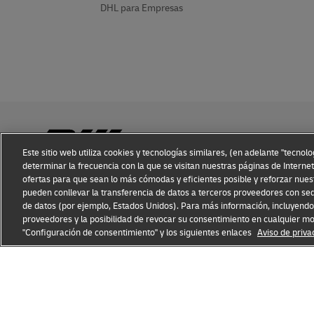
DHL para Empresas
Este sitio web utiliza cookies y tecnologías similares, (en adelante "tecnol
determinar la frecuencia con la que se visitan nuestras páginas de Internet
ofertas para que sean lo más cómodas y eficientes posible y reforzar nues
Conocimiento sobre Fraudes
Aviso Legal
Condiciones de
pueden conllevar la transferencia de datos a terceros proveedores con sed
de datos (por ejemplo, Estados Unidos). Para más información, incluyendo 
proveedores y la posibilidad de revocar su consentimiento en cualquier m
"Configuración de consentimiento" y los siguientes enlaces
Aviso de priva
Abrir
Abrir
nueva
enlace
ventana
externo