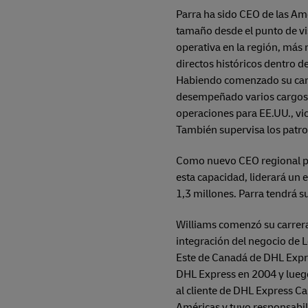
Parra ha sido CEO de las Am
tamaño desde el punto de vi
operativa en la región, más
directos históricos dentro de
Habiendo comenzado su carre
desempeñado varios cargos d
operaciones para EE.UU., vi
También supervisa los patroc
Como nuevo CEO regional par
esta capacidad, liderará un
1,3 millones. Parra tendrá s
Williams comenzó su carrera
integración del negocio de 
Este de Canadá de DHL Expre
DHL Express en 2004 y luego
al cliente de DHL Express C
Américas y tuvo responsabili