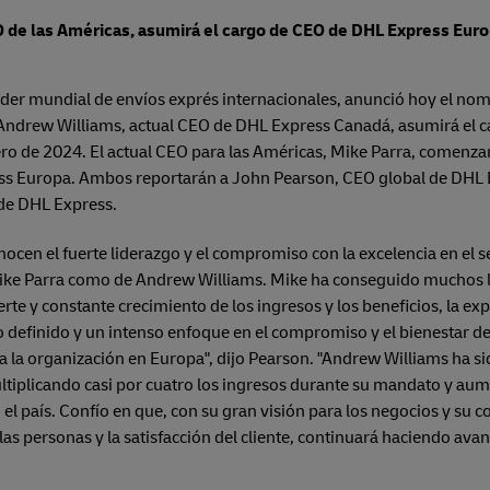
 de las Américas, asumirá el cargo de CEO de DHL Express Europ
íder mundial de envíos exprés internacionales, anunció hoy el 
. Andrew Williams, actual CEO de DHL Express Canadá, asumirá el
enero de 2024. El actual CEO para las Américas, Mike Parra, comen
s Europa. Ambos reportarán a John Pearson, CEO global de DHL 
 de DHL Express.
en el fuerte liderazgo y el compromiso con la excelencia en el ser
Mike Parra como de Andrew Williams. Mike ha conseguido muchos l
erte y constante crecimiento de los ingresos y los beneficios, la ex
po definido y un intenso enfoque en el compromiso y el bienestar d
a la organización en Europa", dijo Pearson. "Andrew Williams ha si
tiplicando casi por cuatro los ingresos durante su mandato y au
el país. Confío en que, con su gran visión para los negocios y su
las personas y la satisfacción del cliente, continuará haciendo avanz