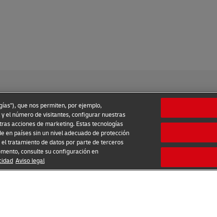
ogías"), que nos permiten, por ejemplo,
 y el número de visitantes, configurar nuestras
tras acciones de marketing. Estas tecnologías
 Uso
Aviso de Privacidad
Información Adicional
Ajustes de 
e en países sin un nivel adecuado de protección
el tratamiento de datos por parte de terceros
2026 © - todos los derechos reservados
omento, consulte su configuración en
cidad
Aviso legal