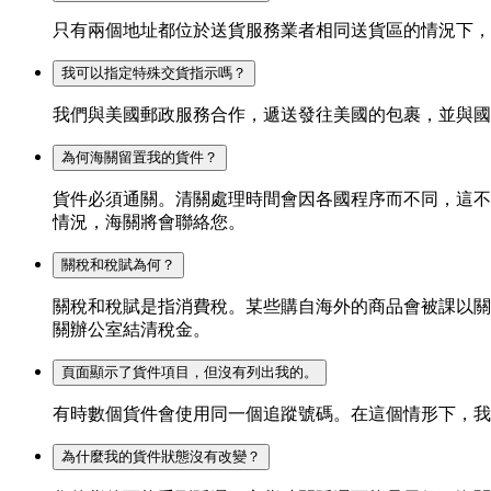
只有兩個地址都位於送貨服務業者相同送貨區的情況下，
我可以指定特殊交貨指示嗎？
我們與美國郵政服務合作，遞送發往美國的包裹，並與國
為何海關留置我的貨件？
貨件必須通關。清關處理時間會因各國程序而不同，這不
情況，海關將會聯絡您。
關稅和稅賦為何？
關稅和稅賦是指消費稅。某些購自海外的商品會被課以關稅
關辦公室結清稅金。
頁面顯示了貨件項目，但沒有列出我的。
有時數個貨件會使用同一個追蹤號碼。在這個情形下，我們只
為什麼我的貨件狀態沒有改變？