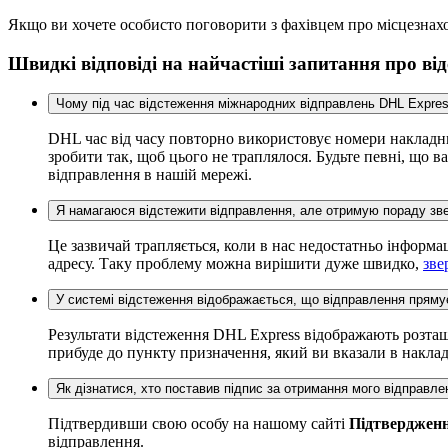
Якщо ви хочете особисто поговорити з фахівцем про місцезна
Швидкі відповіді на найчастіші запитання про ві
Чому під час відстеження міжнародних відправлень DHL Expres
DHL час від часу повторно використовує номери накладни
зробити так, щоб цього не траплялося. Будьте певні, що 
відправлення в нашій мережі.
Я намагаюся відстежити відправлення, але отримую пораду зв
Це зазвичай трапляється, коли в нас недостатньо інформа
адресу. Таку проблему можна вирішити дуже швидко,
зве
У системі відстеження відображається, що відправлення пряму
Результати відстеження DHL Express відображають розташу
прибуде до пункту призначення, який ви вказали в наклад
Як дізнатися, хто поставив підпис за отримання мого відправле
Підтвердивши свою особу на нашому сайті
Підтвердженн
відправлення.