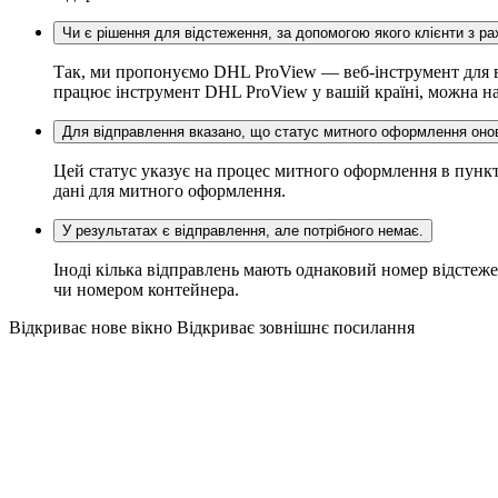
Чи є рішення для відстеження, за допомогою якого клієнти з р
Так, ми пропонуємо DHL ProView — веб-інструмент для ві
працює інструмент DHL ProView у вашій країні, можна на
Для відправлення вказано, що статус митного оформлення онов
Цей статус указує на процес митного оформлення в пункт
дані для митного оформлення.
У результатах є відправлення, але потрібного немає.
Іноді кілька відправлень мають однаковий номер відстеж
чи номером контейнера.
Відкриває нове вікно
Відкриває зовнішнє посилання