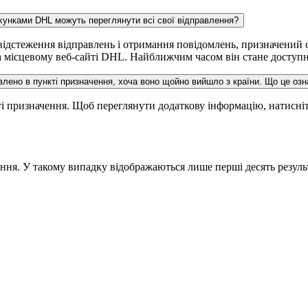
ахунками DHL можуть переглянути всі свої відправлення?
дстеження відправлень і отримання повідомлень, призначений сп
 місцевому веб-сайті DHL. Найближчим часом він стане доступни
лено в пункті призначення, хоча воно щойно вийшло з країни. Що це оз
і призначення. Щоб переглянути додаткову інформацію, натисніт
ення. У такому випадку відображаються лише перші десять резуль