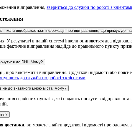
ходження відправлення,
зверніться до служби по роботі з клієнта
дстеження
s інколи відображається інформація про відправлення, що прямує до ін
х. У результаті в нашій системі інколи опиняються два відпра
ваше фактичне відправлення надійде до правильного пункту призн
ернутися до DHL. Чому?
ції, щоб відстежити відправлення. Додаткові відомості або пояс
рнувшись до служби по роботі з клієнтами
.
є не до вказаного мною міста. Чому?
вання сервісних пунктів , які надають послуги з відправлення т
ній.
ння?
я доставки
, ви можете знайти додаткові відомості про одержува