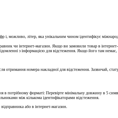
фр і, можливо, літер, яка унікальним чином ідентифікує міжнар
равник чи інтернет-магазин. Якщо ви замовили товар в інтернет
домленні з інформацією для відстеження. Якщо його там немає, з
сля отримання номера накладної для відстеження. Зазвичай, стату
 в потрібному форматі: Перевірте мінімальну довжину в 5 симво
дільниками між кількома ідентифікаторами відстеження.
 відправника або в інтернет-магазин.