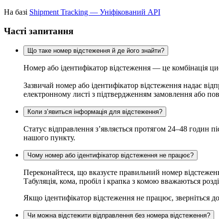
На базі
Shipment Tracking — Уніфікований API
Часті запитання
Що таке номер відстеження й де його знайти?
Номер або ідентифікатор відстеження — це комбінація ци
Зазвичай номер або ідентифікатор відстеження надає відп
електронному листі з підтвердженням замовлення або пові
Коли з’явиться інформація для відстеження?
Статус відправлення з’являється протягом 24–48 годин пі
нашого пункту.
Чому номер або ідентифікатор відстеження не працює?
Переконайтеся, що вказуєте правильний номер відстеження
Табуляція, кома, пробіл і крапка з комою вважаються роз
Якщо ідентифікатор відстеження не працює, зверніться до
Чи можна відстежити відправлення без номера відстеження?