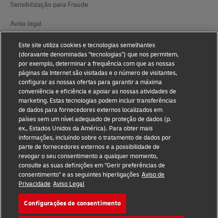
Sensibilização para Fraude
Aviso legal
Termos de utilização
Este site utiliza cookies e tecnologias semelhantes
(doravante denominadas "tecnologias") que nos permitem,
Aviso de privacidade
por exemplo, determinar a frequência com que as nossas
páginas da Internet são visitadas e o número de visitantes,
Informações adicionais
configurar as nossas ofertas para garantir a máxima
conveniência e eficiência e apoiar as nossas atividades de
Definições de Cookies
marketing. Estas tecnologias podem incluir transferências
de dados para fornecedores externos localizados em
países sem um nível adequado de proteção de dados (p.
Siga-nos
ex., Estados Unidos da América). Para obter mais
informações, incluindo sobre o tratamento de dados por
parte de fornecedores externos e a possibilidade de
revogar o seu consentimento a qualquer momento,
consulte as suas definições em "Gerir preferências de
consentimento" e as seguintes hiperligações
Aviso de
2026 © - todos os direitos reservados
Privacidade
Aviso Legal
Configurações de consentimento