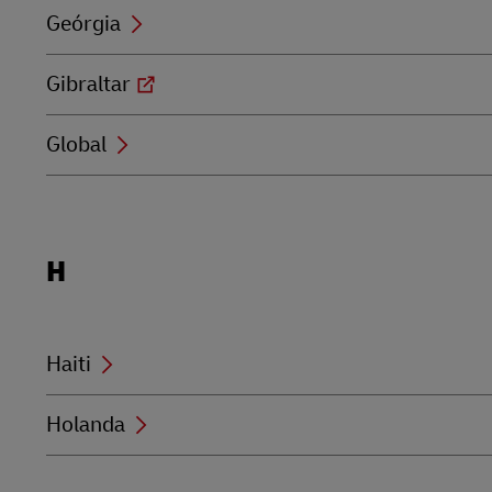
Geórgia
Gibraltar
Global
Locations
H
beginning
with
H
Haiti
Holanda