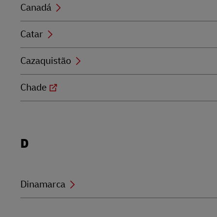
Canadá
Catar
Cazaquistão
Chade
Locations
D
beginning
with
D
Dinamarca