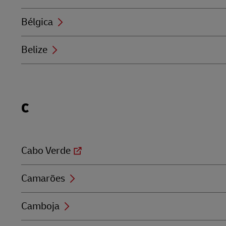
Bélgica
Belize
Locations
C
beginning
with
C
Cabo Verde
Camarões
Camboja