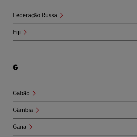
Federação Russa
Fiji
Locations
G
beginning
with
G
Gabão
Gâmbia
Gana