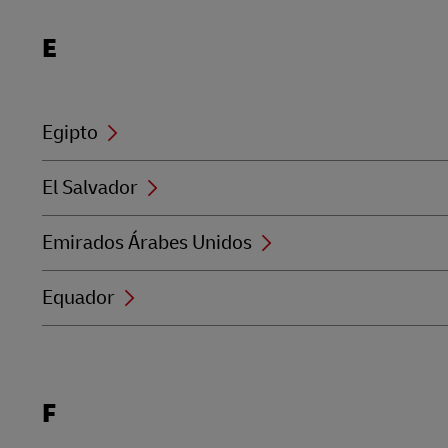
Locations
E
beginning
with
E
Egipto
El Salvador
Emirados Árabes Unidos
Equador
Locations
F
beginning
with
F