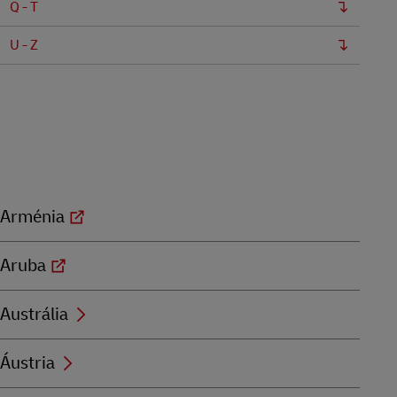
Q - T
U - Z
Arménia
Aruba
Austrália
Áustria