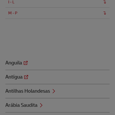
I - L
M - P
Anguila
Antígua
Antilhas Holandesas
Arábia Saudita