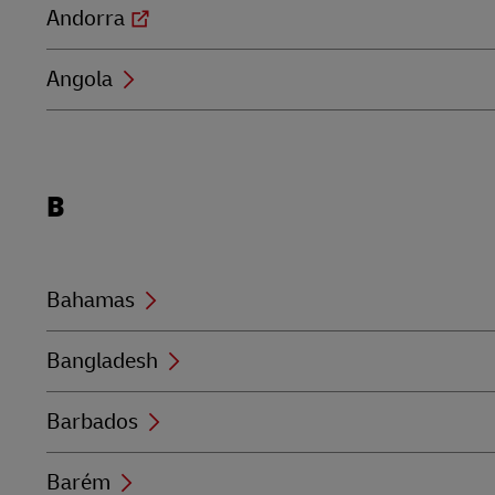
Andorra
Angola
Locations
B
beginning
with
B
Bahamas
Bangladesh
Barbados
Barém