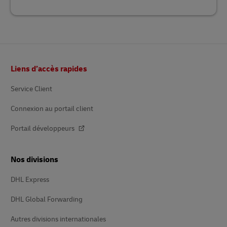
Pied
Liens d’accès rapides
de
page
Service Client
Connexion au portail client
Portail développeurs
Nos divisions
DHL Express
DHL Global Forwarding
Autres divisions internationales