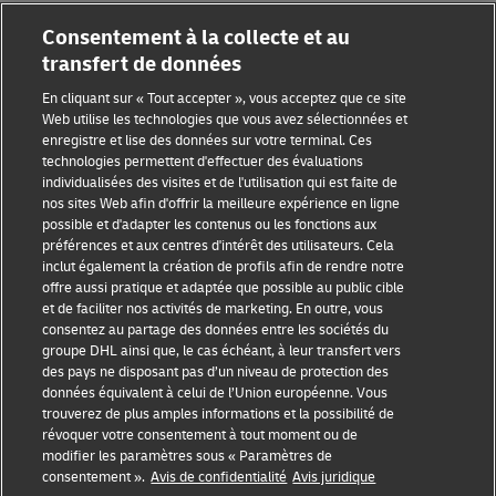
Consentement à la collecte et au
transfert de données
En cliquant sur « Tout accepter », vous acceptez que ce site
Web utilise les technologies que vous avez sélectionnées et
enregistre et lise des données sur votre terminal. Ces
Sensibilisation à la fraude
technologies permettent d'effectuer des évaluations
individualisées des visites et de l'utilisation qui est faite de
Mention légale
nos sites Web afin d'offrir la meilleure expérience en ligne
possible et d'adapter les contenus ou les fonctions aux
Conditions d’utilisation
préférences et aux centres d'intérêt des utilisateurs. Cela
inclut également la création de profils afin de rendre notre
Avis de confidentialité
offre aussi pratique et adaptée que possible au public cible
et de faciliter nos activités de marketing. En outre, vous
Informations complémentaires
consentez au partage des données entre les sociétés du
groupe DHL ainsi que, le cas échéant, à leur transfert vers
Paramètres des cookies
des pays ne disposant pas d’un niveau de protection des
données équivalent à celui de l’Union européenne. Vous
Suivez-nous
trouverez de plus amples informations et la possibilité de
révoquer votre consentement à tout moment ou de
modifier les paramètres sous « Paramètres de
consentement ».
Avis de confidentialité
Avis juridique