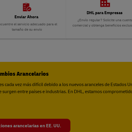
DHL para Empresas
Enviar Ahora
¿Envío regular? Solicite una cuent
cuentre el servicio adecuado para el
comercial y obtenga beneficios exclus
tamaño de su envío
ambios Arancelarios
es cada vez más difícil debido a los nuevos aranceles de Estados Un
 surgen entre países e industrias. En DHL, estamos comprometido
iones arancelarias en EE. UU.