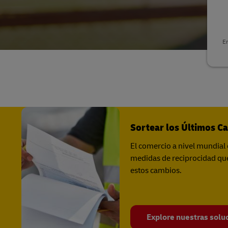
LifeTrack
Conozca Más Acerca de los
Portales
En
Conozca Más Acerca de los
Portales
Sortear los Últimos C
El comercio a nivel mundial 
medidas de reciprocidad que
estos cambios.
Explore nuestras soluc