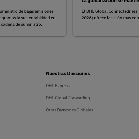
La globalización se manti
uministro de bajas emisiones
El DHL Global Connectedness 
egramos la sustentabilidad en
2026) ofrece la visión más com
u cadena de suministro.
Nuestras Divisiones
DHL Express
DHL Global Forwarding
Otras Divisiones Globales