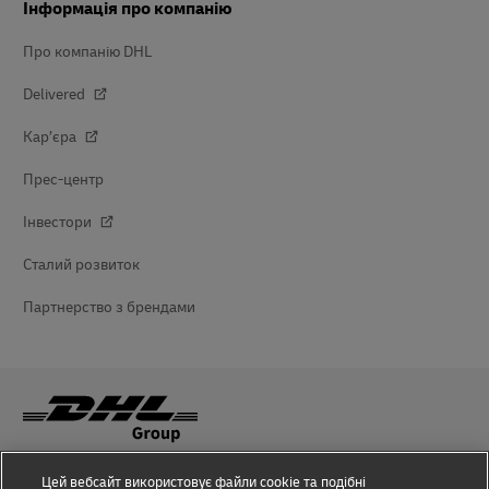
Інформація про компанію
Про компанію DHL
Delivered
Кар’єра
Прес-центр
Інвестори
Сталий розвиток
Партнерство з брендами
Цей вебсайт використовує файли cookie та подібні
Інформування про шахрайство