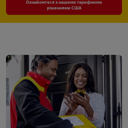
Ознайомтеся з нашими тарифними
рішеннями США