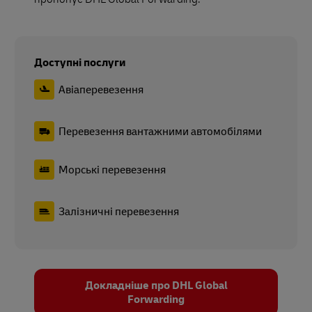
Доступні послуги
Авіаперевезення
Перевезення вантажними автомобілями
Морські перевезення
Залізничні перевезення
Докладніше про DHL Global
Forwarding