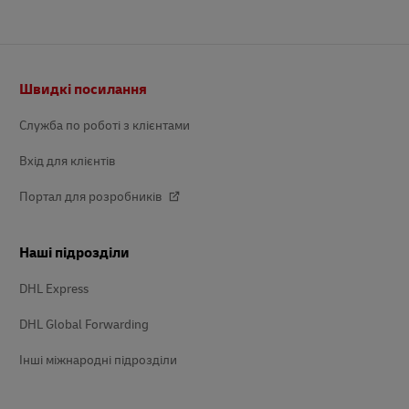
Нижній
Швидкі посилання
колонтитул
Служба по роботі з клієнтами
Вхід для клієнтів
Портал для розробників
Наші підрозділи
DHL Express
DHL Global Forwarding
Інші міжнародні підрозділи