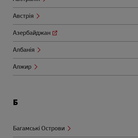
Австрія
Азербайджан
Албанія
Алжир
Locations
Б
beginning
with
Б
Багамські Острови