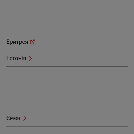
Еритрея
Естонія
Ємен