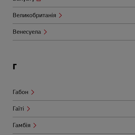
Великобританія
Венесуела
Locations
Г
beginning
with
Г
Габон
Гаїті
Гамбія