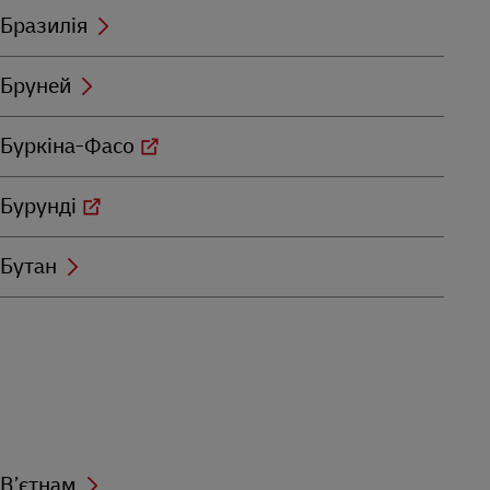
Бразилія
Бруней
Буркіна-Фасо
Бурунді
Бутан
В’єтнам