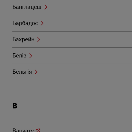
Бангладеш
Барбадос
Бахрейн
Беліз
Бельгія
Locations
В
beginning
with
В
Вануату