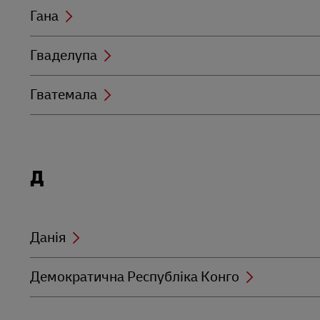
Гана
Гваделупа
Гватемала
Locations
Д
beginning
with
Д
Данія
Демократична Республіка Конго