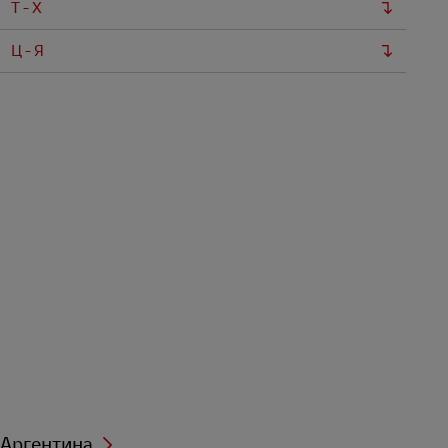
Т - Х
Ц - Я
Аргентина