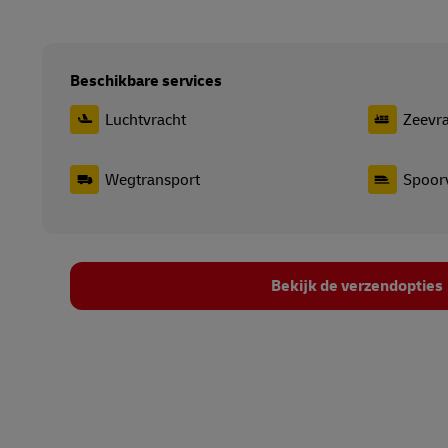
Beschikbare services
Luchtvracht
Zeevra
Wegtransport
Spoor
Bekijk de verzendopties