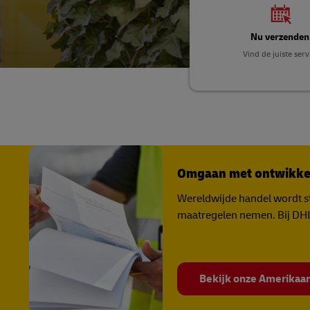
MyGTS
MySupplyChain
Nu verzenden
DHL SameDay
Vind de juiste serv
MyGTS
LifeTrack
DHL SameDay
LifeTrack
Meer informatie over Portalen
Meer informatie over Portalen
Omgaan met ontwikkel
Wereldwijde handel wordt st
maatregelen nemen. Bij DHL 
Bekijk onze Amerikaan