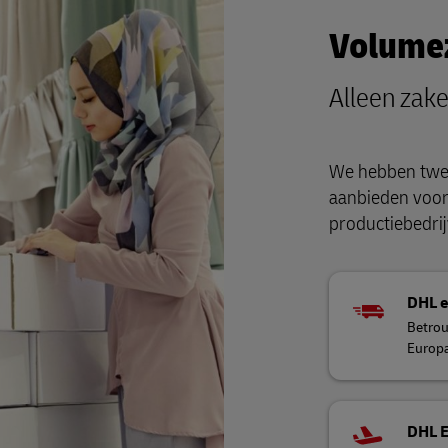
Volume
Alleen zake
We hebben twee
aanbieden voor
productiebedrij
DHL 
Betrou
Europ
DHL 