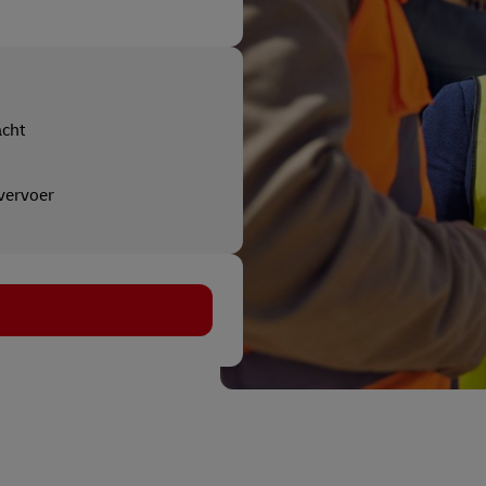
cht
vervoer