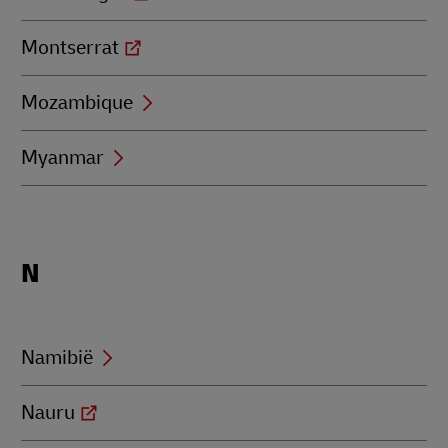
Montserrat
Mozambique
Myanmar
Locations
N
beginning
with
N
Namibië
Nauru