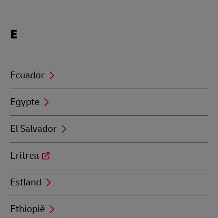
Locations
E
beginning
with
E
Ecuador
Egypte
El Salvador
Eritrea
Estland
Ethiopië