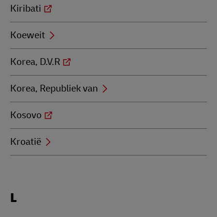
Kiribati
Koeweit
Korea, D.V.R
Korea, Republiek van
Kosovo
Kroatië
Locations
L
beginning
with
L