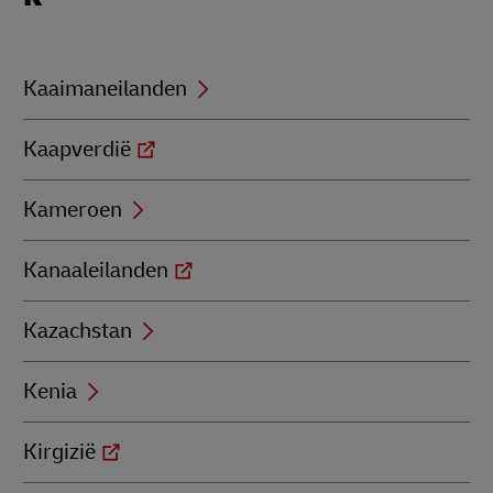
with
K
Kaaimaneilanden
Kaapverdië
Kameroen
Kanaaleilanden
Kazachstan
Kenia
Kirgizië