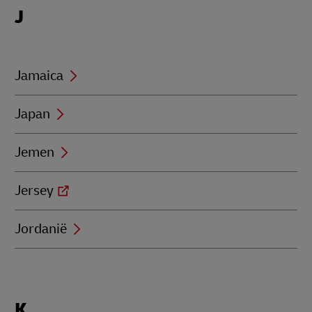
Locations
J
beginning
with
J
Jamaica
Japan
Jemen
Jersey
Jordanië
Locations
K
beginning