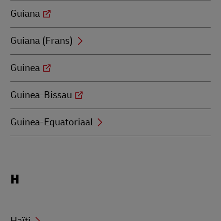
Guiana
Guiana (Frans)
Guinea
Guinea-Bissau
Guinea-Equatoriaal
Locations
H
beginning
with
H
Haïti