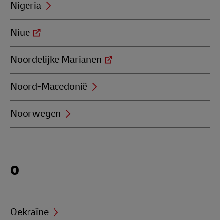
Nigeria
Niue
Noordelijke Marianen
Noord-Macedonië
Noorwegen
Locations
O
beginning
with
O
Oekraïne