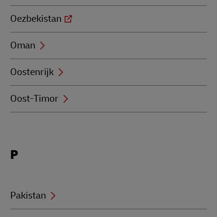
Oezbekistan
Oman
Oostenrijk
Oost-Timor
Locations
P
beginning
with
P
Pakistan