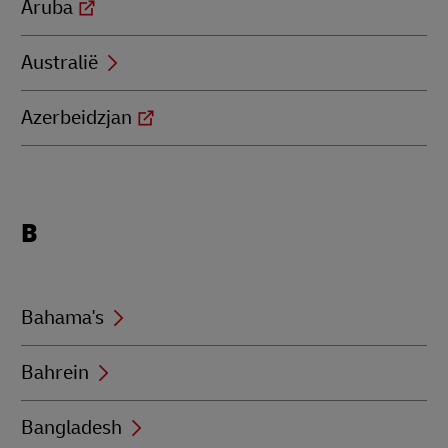
Aruba
Australië
Azerbeidzjan
Locations
B
beginning
with
B
Bahama's
Bahrein
Bangladesh