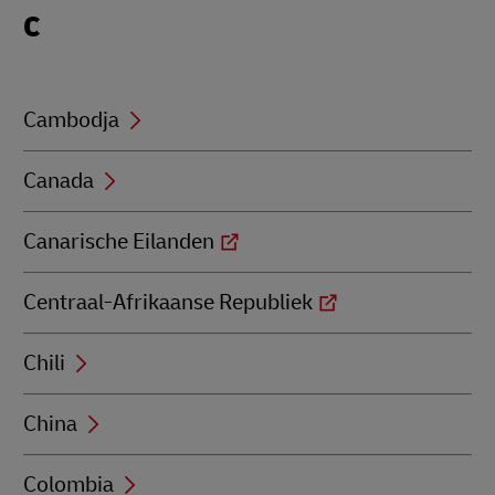
Locations
C
beginning
with
C
Cambodja
Canada
Canarische Eilanden
Centraal-Afrikaanse Republiek
Chili
China
Colombia