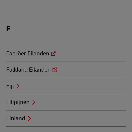
Locations
F
beginning
with
F
Faeröer Eilanden
Falkland Eilanden
Fiji
Filipijnen
Finland