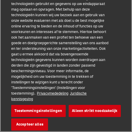
technologieën gebruikt en gegevens op uw eindapparaat
Sint-Kruis
mag opslaan en opvragen. Met behulp van deze
technologieën kunnen wij uw bezoek aan en gebruik van
onze website evalueren met als doel u de best mogelijke
Sint Maarten
online ervaring te bieden en de inhoud of functies op uw
voorkeuren en interesses af te stemmen. Hiertoe behoort
ook het aanmaken van een profiel ten behoeve van een
Sint-Thomas
goede en doelgroepgerichte samenstelling van ons aanbod
en ter ondersteuning van onze marketingactiviteiten. Ook
gaat u ermee akkoord dat via bovengenoemde
Slovenië
technologieën gegevens kunnen worden overdragen aan
derden die zijn gevestigd in landen zonder passend
beschermingsniveau. Voor meer informatie, de
Slowakije
mogelijkheid om uw toestemming in te trekken of
instellingen te wijzigen kunt u terecht onder
'Toestemmingsinstellingen' (Instellingen voor
Soedan
toestemming).
Privacymededeling
Juridische
kennisgeving
Solomoneilanden
Toestemmingsinstellingen
Alleen strikt noodzakelijk
Somalië
Accepteer alles