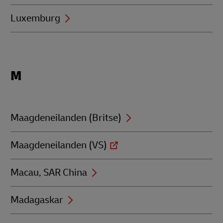
Luxemburg
Locations
M
beginning
with
M
Maagdeneilanden (Britse)
Maagdeneilanden (VS)
Macau, SAR China
Madagaskar