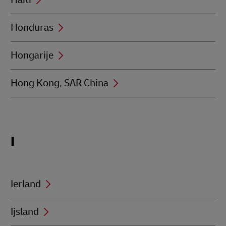
Honduras
Hongarije
Hong Kong, SAR China
Locations
I
beginning
with
I
Ierland
Ijsland