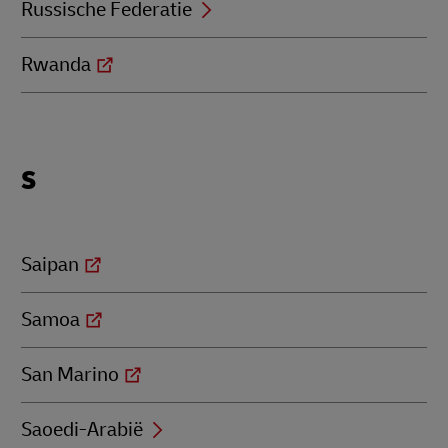
Russische Federatie
Rwanda
Locations
S
beginning
with
S
Saipan
Samoa
San Marino
Saoedi-Arabië