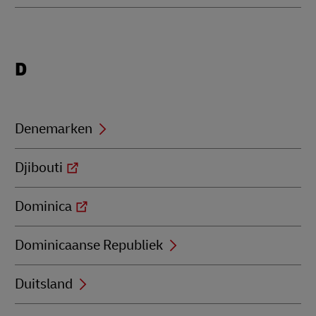
Locations
D
beginning
with
D
Denemarken
Djibouti
Dominica
Dominicaanse Republiek
Duitsland