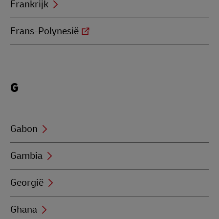
Frankrijk
Frans-Polynesië
Locations
G
beginning
with
G
Gabon
Gambia
Georgië
Ghana