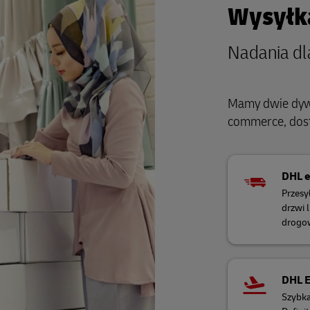
Wysyłka
Nadania dl
Mamy dwie dywiz
commerce, dost
DHL 
Przesy
drzwi
drogow
DHL 
Szybka