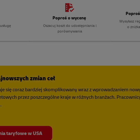
Poproś
Poproś o wycenę
Wysyłasz reg
usługę
Oszacuj koszt do udostępniania i
o zniżk
porównywania
ajnowszych zmian ceł
e się coraz bardziej skomplikowany wraz z wprowadzaniem nowy
owych przez poszczególne kraje w różnych branżach. Pracownic
.
nia taryfowe w USA