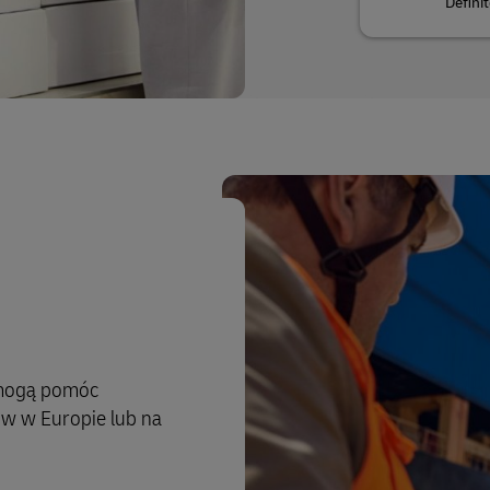
Defini
L mogą pomóc
ów w Europie lub na