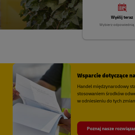
MyGTS
MySupplyChain
Wyślij teraz
DHL SameDay
Wybierz odpowiednią 
MyGTS
LifeTrack
DHL SameDay
LifeTrack
Informacje o portalach
Informacje o portalach
Wsparcie dotyczące n
Handel międzynarodowy staj
stosowaniem środków odwet
w odniesieniu do tych zmian
Poznaj nasze rozwiąza