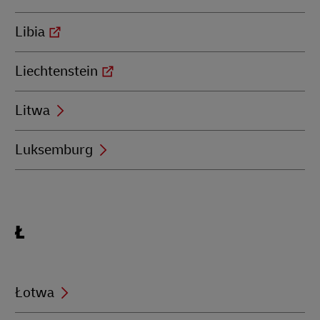
Libia
Liechtenstein
Litwa
Luksemburg
Locations
Ł
beginning
with
Ł
Łotwa