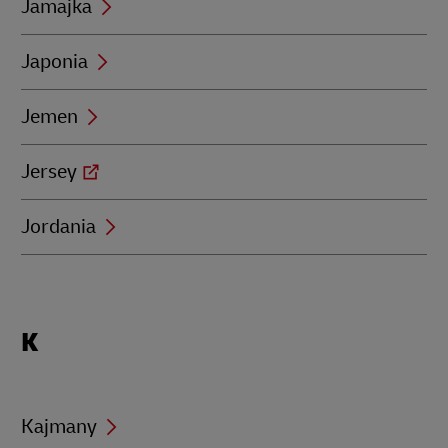
Jamajka
Japonia
Jemen
Jersey
Jordania
Locations
K
beginning
with
K
Kajmany