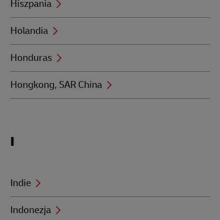
Hiszpania
Holandia
Honduras
Hongkong, SAR China
Locations
I
beginning
with
I
Indie
Indonezja