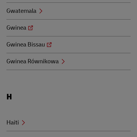
Gwatemala
Gwinea
Gwinea Bissau
Gwinea Równikowa
Locations
H
beginning
with
H
Haiti