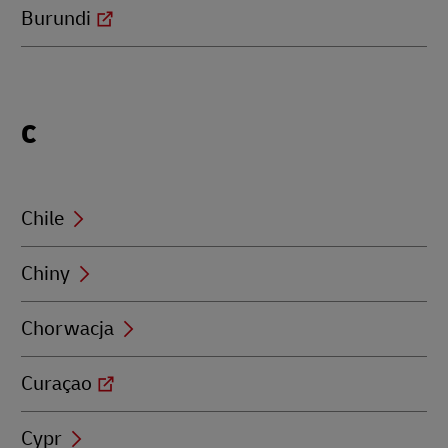
Burundi
Locations
C
beginning
with
C
Chile
Chiny
Chorwacja
Curaçao
Cypr