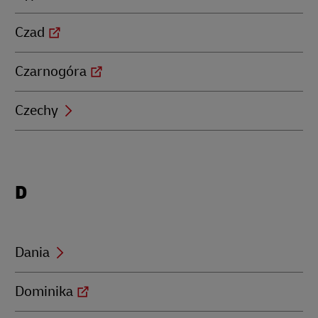
Czad
Czarnogóra
Czechy
Locations
D
beginning
with
D
Dania
Dominika