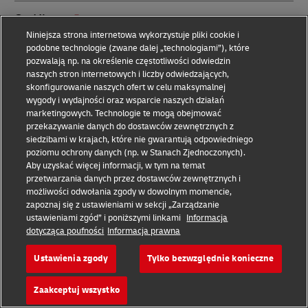
St. Kitts
Niniejsza strona internetowa wykorzystuje pliki cookie i
podobne technologie (zwane dalej „technologiami”), które
Stany Zjednoczone Ameryki
pozwalają np. na określenie częstotliwości odwiedzin
naszych stron internetowych i liczby odwiedzających,
skonfigurowanie naszych ofert w celu maksymalnej
Strona globalna
wygody i wydajności oraz wsparcie naszych działań
marketingowych. Technologie te mogą obejmować
przekazywanie danych do dostawców zewnętrznych z
Suazi
siedzibami w krajach, które nie gwarantują odpowiedniego
poziomu ochrony danych (np. w Stanach Zjednoczonych).
Aby uzyskać więcej informacji, w tym na temat
Sudan
przetwarzania danych przez dostawców zewnętrznych i
możliwości odwołania zgody w dowolnym momencie,
zapoznaj się z ustawieniami w sekcji „Zarządzanie
Sudan Południowy
ustawieniami zgód” i poniższymi linkami
Informacja
dotycząca poufności
Informacja prawna
Surinam
Ustawienia zgody
Tylko bezwzględnie konieczne
Syria
Zaakceptuj wszystko