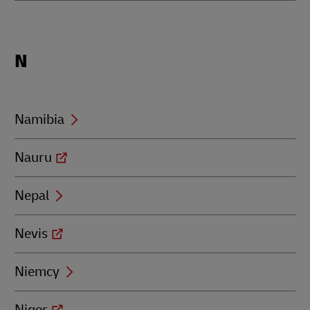
Locations
N
beginning
with
N
Namibia
Nauru
Nepal
Nevis
Niemcy
Niger