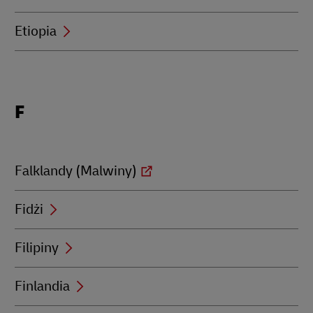
Etiopia
Locations
F
beginning
with
F
Falklandy (Malwiny)
Fidżi
Filipiny
Finlandia