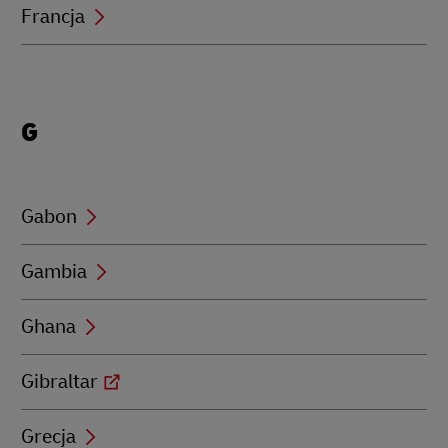
Francja
Locations
G
beginning
with
G
Gabon
Gambia
Ghana
Gibraltar
Grecja