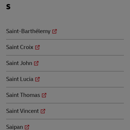
Locations
S
beginning
with
S
Saint-Barthélemy
Saint Croix
Saint John
Saint Lucia
Saint Thomas
Saint Vincent
Saipan