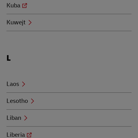
Kuba
Kuwejt
Locations
L
beginning
with
L
Laos
Lesotho
Liban
Liberia