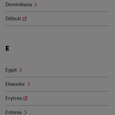
Dominikana
Dżibuti
Locations
E
beginning
with
E
Egipt
Ekwador
Erytrea
Estonia