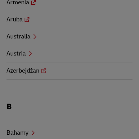
Armenia
Aruba
Australia
Austria
Azerbejdżan
Locations
B
beginning
with
B
Bahamy