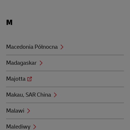
Locations
M
beginning
with
M
Macedonia Północna
Madagaskar
Majotta
Makau, SAR China
Malawi
Malediwy