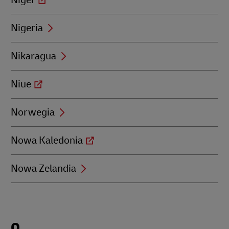
Nigeria
Nikaragua
Niue
Norwegia
Nowa Kaledonia
Nowa Zelandia
Locations
O
beginning