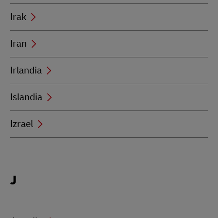
Irak
Iran
Irlandia
Islandia
Izrael
Locations
J
beginning
with
J