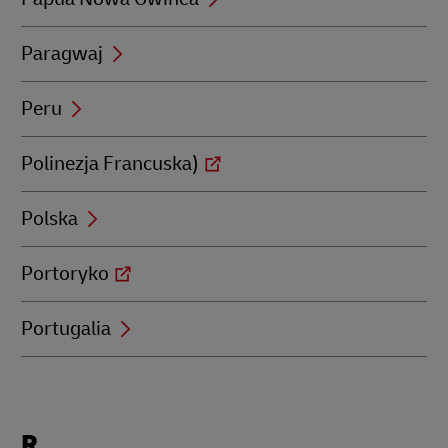
Paragwaj
Peru
Polinezja Francuska)
Polska
Portoryko
Portugalia
Locations
R
beginning