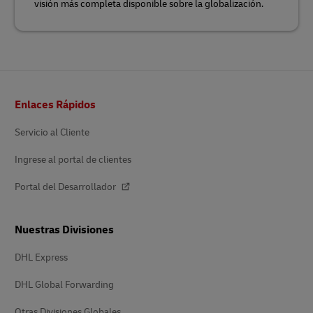
visión más completa disponible sobre la globalización.
Pie
Enlaces Rápidos
de
página
Servicio al Cliente
Ingrese al portal de clientes
Portal del Desarrollador
Nuestras Divisiones
DHL Express
DHL Global Forwarding
Otras Divisiones Globales