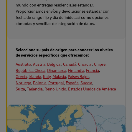
mundo con entregas residenciales estándar.
Proporcionamos envíos y devoluciones estándar con
fecha de rango fijo y día definido, así como opciones
cómodas y sencillas de integración de datos.
Seleccione su país de origen para conocer los niveles
de servicios específicos que ofrecemos:
Australia
,
Austria
,
Bélgica
,
Canadá
,
Croacia
,
Chipre
,
República Checa
,
Dinamarca
,
Finlandia
,
Francia
,
Grecia
,
Irlanda
,
Italy
,
Malasia
,
Países Bajos
,
Noruega
,
Polonia
,
Portugal
,
España
,
Suecia
,
Suiza
,
Tailandia
,
Reino Unido
,
Estados Unidos de América