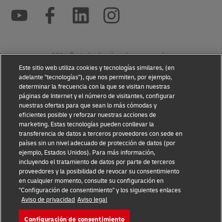
2026 © - todos los derechos reservados
Este sitio web utiliza cookies y tecnologías similares, (en
adelante "tecnologías"), que nos permiten, por ejemplo,
Abrir
Abrir
determinar la frecuencia con la que se visitan nuestras
nueva
enlace
páginas de Internet y el número de visitantes, configurar
ventana
externo
nuestras ofertas para que sean lo más cómodas y
eficientes posible y reforzar nuestras acciones de
marketing. Estas tecnologías pueden conllevar la
transferencia de datos a terceros proveedores con sede en
países sin un nivel adecuado de protección de datos (por
ejemplo, Estados Unidos). Para más información,
incluyendo el tratamiento de datos por parte de terceros
proveedores y la posibilidad de revocar su consentimiento
en cualquier momento, consulte su configuración en
"Configuración de consentimiento" y los siguientes enlaces
Aviso de privacidad
Aviso legal
Configuración de consentimiento