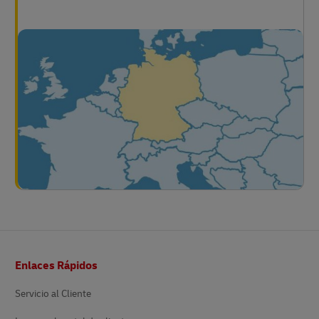
Pie
Enlaces Rápidos
de
página
Servicio al Cliente