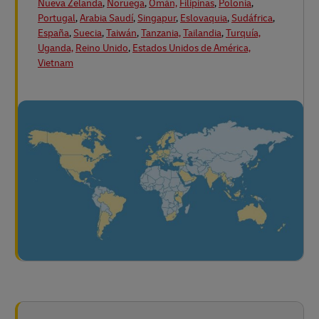
Nueva Zelanda
,
Noruega
,
Omán,
Filipinas
,
Polonia
,
Portugal
,
Arabia Saudí
,
Singapur
,
Eslovaquia
,
Sudáfrica
,
España
,
Suecia
,
Taiwán
,
Tanzania,
Tailandia
,
Turquía,
Uganda,
Reino Unido
,
Estados Unidos de América,
Vietnam