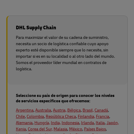
DHL Supply Chain
Para maximizar el valor de su cadena de suministro,
necesita un socio de logística confiable cuyo apoyo
experto esté disponible siempre que lo necesite, sin
importar si es en su localidad o al otro lado del mundo.
Somos el proveedor líder mundial en contratos de
logística.
Seleccione su país de origen para conocer los niveles
de servicios específicos que ofrecemos:
Argentina
,
Australia
,
Austria,
Bélgica
,
Brasil,
Canadá
,
Chile
,
Colombia
,
República Checa
,
Finlandia,
Francia
,
Alemania
,
Hungría,
India,
Indonesia
,
Irlanda
,
Italia
,
Japón,
Kenia
,
Corea del Sur,
Malasia
,
México
,
Países Bajos
,