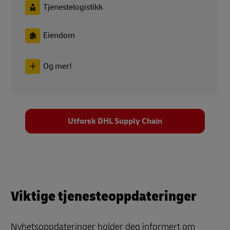
Tjenestelogistikk
Eiendom
Og mer!
Utforsk DHL Supply Chain
Viktige tjenesteoppdateringer
Nyhetsoppdateringer holder deg informert om