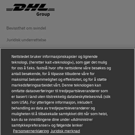
Bevissthet om svindel
Juridisk underrettelse
Bruksvilkår
Nettstedet bruker informasjonskapsler og lignende
teknologi, (heretter kalt «teknologi»), som gjør det mulig
Personvern
for oss å f.eks. fastslå hvor ofte nettsidene våre besøkes og
antall besøkende, for å tilpasse tilbudene våre for
Tilgjengelighet
maksimal bekvemmelighet og effektivitet, og for å støtte
markedsføringsarbeidet vårt. Denne teknologien kan
Tilleggsinformasjon
omfatte dataoverføringer til tredjepartsleverandører som
er basert i land uten tilstrekkelig databeskyttelsesnivå (slik
Innstillinger for informasjonskapsler
som USA). For ytterligere informasjon, inkludert
behandling av data av tredjepartsleverandører og
Følg oss
muligheten til å tilbakekalle samtykket ditt når som helst,
kan du se innstillingene dine under «Administrer
samtykkepreferanser» og følgende lenker
Personvernerklæring
Juridisk merknad