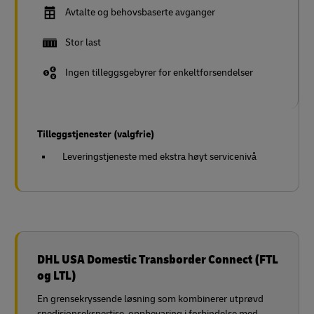
Avtalte og behovsbaserte avganger
Stor last
Ingen tilleggsgebyrer for enkeltforsendelser
Tilleggstjenester (valgfrie)
Leveringstjeneste med ekstra høyt servicenivå
DHL USA Domestic Transborder Connect (FTL
og LTL)
En grensekryssende løsning som kombinerer utprøvd
spedisjonsekspertise, oppbevaring i forbindelse med