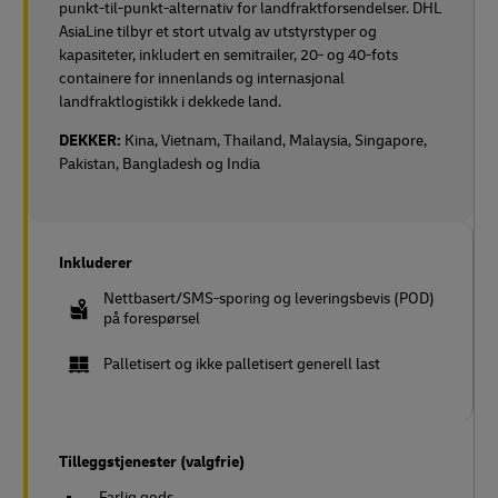
punkt-til-punkt-alternativ for landfraktforsendelser. DHL
AsiaLine tilbyr et stort utvalg av utstyrstyper og
kapasiteter, inkludert en semitrailer, 20- og 40-fots
containere for innenlands og internasjonal
landfraktlogistikk i dekkede land.
DEKKER:
Kina, Vietnam, Thailand, Malaysia, Singapore,
Pakistan, Bangladesh og India
Inkluderer
Nettbasert/SMS-sporing og leveringsbevis (POD)
på forespørsel
Palletisert og ikke palletisert generell last
Tilleggstjenester (valgfrie)
Farlig gods