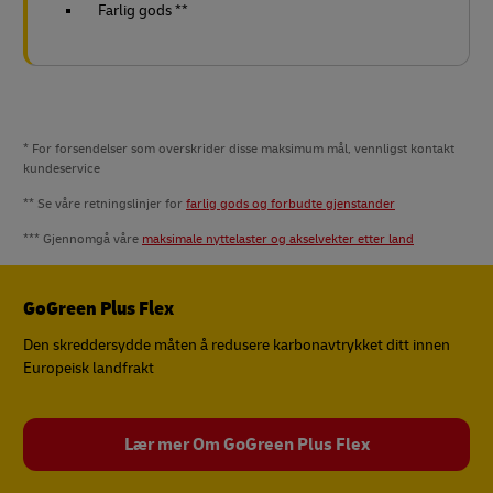
Farlig gods **
* For forsendelser som overskrider disse maksimum mål, vennligst kontakt
kundeservice
** Se våre retningslinjer for
farlig gods og forbudte gjenstander
*** Gjennomgå våre
maksimale nyttelaster og akselvekter etter land
GoGreen Plus Flex
Den skreddersydde måten å redusere karbonavtrykket ditt innen
Europeisk landfrakt
Lær mer Om GoGreen Plus Flex