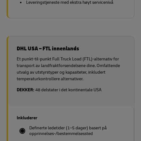
Leveringstjeneste med ekstra høyt servicenivå
DHL USA – FTL innenlands
Et punkt-til-punkt Full Truck Load (FTL)-alternativ for
transport av landfraktforsendelsene dine. Omfattende
utvalg av utstyrstyper og kapasiteter, inkludert
temperaturkontrollere alternativer.
DEKKER:
48 delstater i det kontinentale USA
Inkluderer
Definerte ledetider (1–5 dager) basert på
opprinnelses-/bestemmelsessted