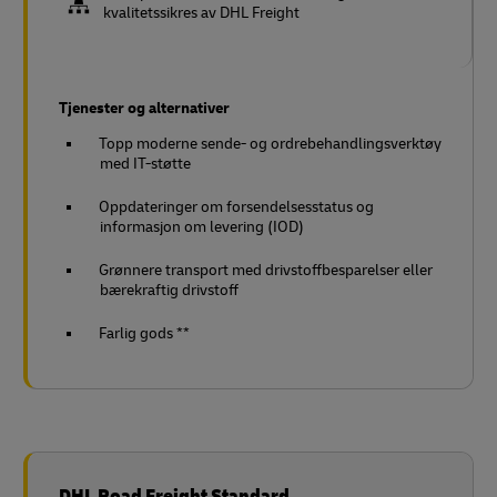
kvalitetssikres av DHL Freight
Tjenester og alternativer
Topp moderne sende- og ordrebehandlingsverktøy
med IT-støtte
Oppdateringer om forsendelsesstatus og
informasjon om levering (IOD)
Grønnere transport med drivstoffbesparelser eller
bærekraftig drivstoff
Farlig gods **
DHL Road Freight Standard