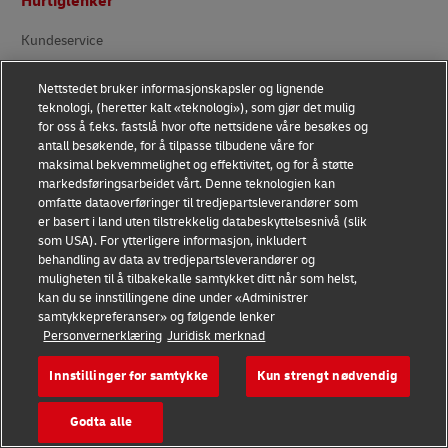
Hurtiglenker
Kundeservice
Kundepålogging
Nettstedet bruker informasjonskapsler og lignende
teknologi, (heretter kalt «teknologi»), som gjør det mulig
Utviklerportal
for oss å f.eks. fastslå hvor ofte nettsidene våre besøkes og
antall besøkende, for å tilpasse tilbudene våre for
Få et tilbud
maksimal bekvemmelighet og effektivitet, og for å støtte
markedsføringsarbeidet vårt. Denne teknologien kan
DHL for bedrifter
omfatte dataoverføringer til tredjepartsleverandører som
er basert i land uten tilstrekkelig databeskyttelsesnivå (slik
som USA). For ytterligere informasjon, inkludert
Våre avdelinger
behandling av data av tredjepartsleverandører og
muligheten til å tilbakekalle samtykket ditt når som helst,
DHL Express
kan du se innstillingene dine under «Administrer
samtykkepreferanser» og følgende lenker
DHL Global Forwarding
Personvernerklæring
Juridisk merknad
DHL Freight
Innstillinger for samtykke
Kun strengt nødvendig
DHL eCommerce
Godta alle