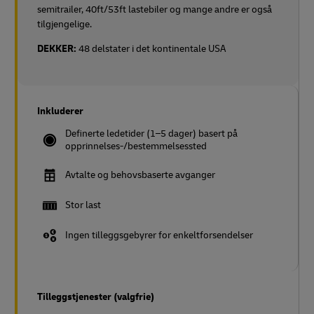
semitrailer, 40ft/53ft lastebiler og mange andre er også
tilgjengelige.
DEKKER:
48 delstater i det kontinentale USA
Inkluderer
Definerte ledetider (1–5 dager) basert på
opprinnelses-/bestemmelsessted
Avtalte og behovsbaserte avganger
Stor last
Ingen tilleggsgebyrer for enkeltforsendelser
Tilleggstjenester (valgfrie)