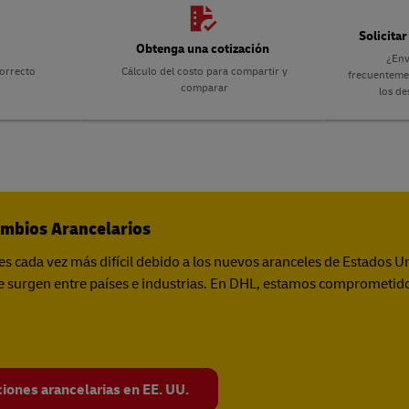
Guía de Envío Comercial
escubra DHL Express
Solicita
Obtenga una cotización
¿Env
correcto
Cálculo del costo para compartir y
frecuenteme
Guía de Envío Comercial
escubra DHL Express
comparar
los d
ambios Arancelarios
es cada vez más difícil debido a los nuevos aranceles de Estados Un
 surgen entre países e industrias. En DHL, estamos comprometido
iones arancelarias en EE. UU.