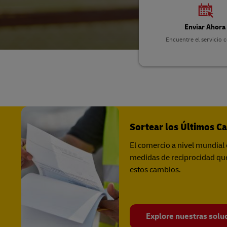
Portales
D
Enviar Ahora
Conozca más acerca de los
Portales
Encuentre el servicio 
D
Sortear los Últimos C
El comercio a nivel mundial 
medidas de reciprocidad que
estos cambios.
Explore nuestras soluc