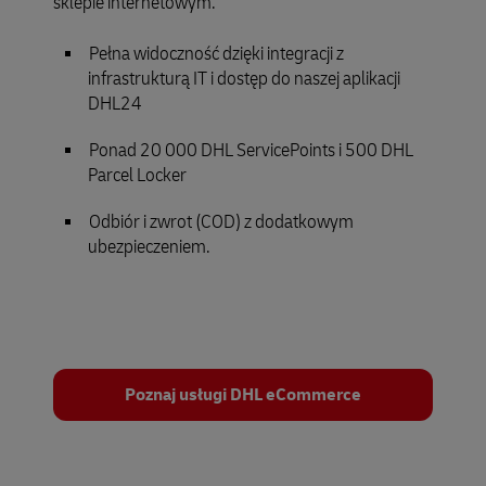
sklepie internetowym.
Pełna widoczność dzięki integracji z
infrastrukturą IT i dostęp do naszej aplikacji
DHL24
Ponad 20 000 DHL ServicePoints i 500 DHL
Parcel Locker
Odbiór i zwrot (COD) z dodatkowym
ubezpieczeniem.
Poznaj usługi DHL eCommerce