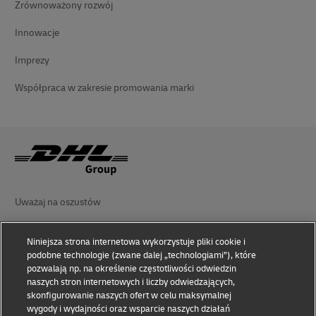
Zrównoważony rozwój
Innowacje
Imprezy
Współpraca w zakresie promowania marki
Uważaj na oszustów
Oświadczenie prawne
Niniejsza strona internetowa wykorzystuje pliki cookie i
podobne technologie (zwane dalej „technologiami”), które
Zasady użytkowania
pozwalają np. na określenie częstotliwości odwiedzin
naszych stron internetowych i liczby odwiedzających,
Oświadczenie o prywatności
skonfigurowanie naszych ofert w celu maksymalnej
wygody i wydajności oraz wsparcie naszych działań
Ułatwienia dostępu