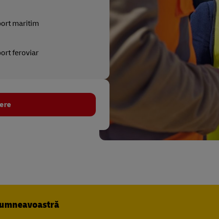
ort maritim
ort feroviar
iere
dumneavoastră