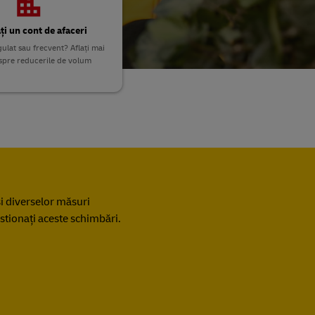
ați un cont de afaceri
ulat sau frecvent? Aflați mai
spre reducerile de volum
i diverselor măsuri
estionați aceste schimbări.