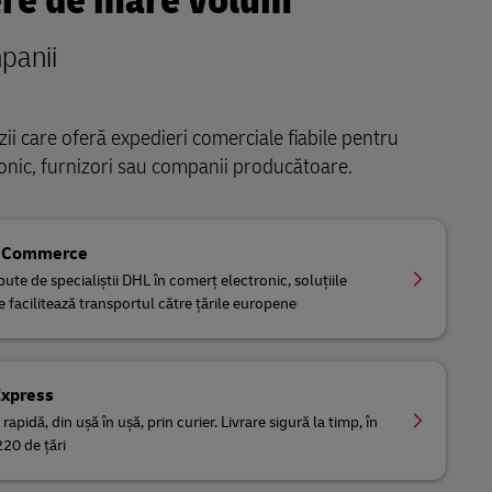
re de mare volum
panii
ii care oferă expedieri comerciale fiabile pentru
onic, furnizori sau companii producătoare.
eCommerce
ute de specialiștii DHL în comerț electronic, soluțiile
e facilitează transportul către țările europene
Express
 rapidă, din ușă în ușă, prin curier. Livrare sigură la timp, în
220 de țări