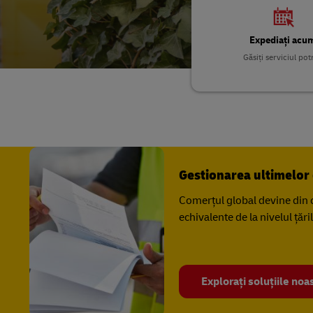
DHL SameDay
MyGTS
Expediați acu
LifeTrack
Găsiți serviciul potr
DHL SameDay
LifeTrack
Aflați detalii despre portaluri
Aflați detalii despre portaluri
Gestionarea ultimelor 
Comerțul global devine din 
echivalente de la nivelul țăr
Explorați soluțiile noa