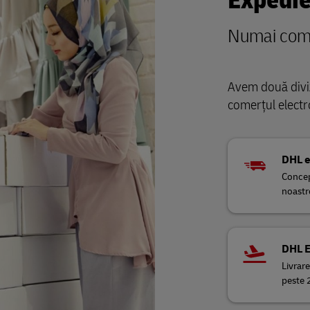
Expedie
Numai com
Avem două diviz
comerțul electr
DHL 
Concep
noastr
DHL 
Livrare
peste 