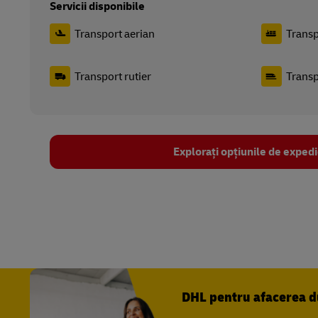
Servicii disponibile
Transport aerian
Transp
Transport rutier
Transp
Explorați opțiunile de exped
DHL pentru afacerea 