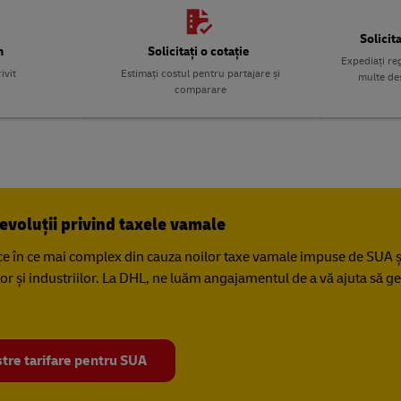
Solicit
m
Solicitați o cotație
Expediați reg
ivit
Estimați costul pentru partajare și
multe de
comparare
evoluții privind taxele vamale
ce în ce mai complex din cauza noilor taxe vamale impuse de SUA ș
ilor și industriilor. La DHL, ne luăm angajamentul de a vă ajuta să g
stre tarifare pentru SUA