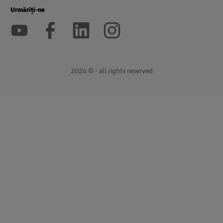
Urmăriți-ne
2026 © - all rights reserved
deschide
Deschide
o
link
fereastră
extern
nouă