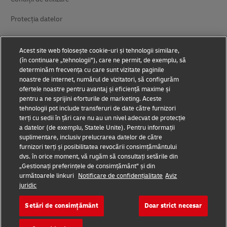
Protecția datelor
Accesibilitate
Acest site web folosește cookie-uri și tehnologii similare,
Informații suplimentare
(în continuare „tehnologii”), care ne permit, de exemplu, să
determinăm frecvența cu care sunt vizitate paginile
Setări module cookie
noastre de internet, numărul de vizitatori, să configurăm
ofertele noastre pentru avantaj și eficiență maxime și
pentru a ne sprijini eforturile de marketing. Aceste
Urmăriți-ne
tehnologii pot include transferuri de date către furnizori
terți cu sedii în țări care nu au un nivel adecvat de protecție
a datelor (de exemplu, Statele Unite). Pentru informații
suplimentare, inclusiv prelucrarea datelor de către
furnizori terți și posibilitatea revocării consimțământului
dvs. în orice moment, vă rugăm să consultați setările din
2026 © - all rights reserved
„Gestionați preferințele de consimțământ” și din
următoarele linkuri
Notificare de confidențialitate
Aviz
juridic
Setări de consimțământ
Doar strict necesar
deschide
Deschide