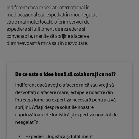
Indiferent dacă expediați internațional în
mod ocazional sau expediați în mod regulat
către mai multe locații, oferim servicii de
expediere și fulfillment de încredere și
convenabile, menite să sprijine afacerea
dumneavoastră mică sau în dezvoltare.
De ce este o idee bună să colaborați cu noi?
Indiferent dacă aveți o afacere mică sau vreți să
dezvoltați o afacere mare, echipele noastre din
întreaga lume au expertiza necesară pentru a vă
sprijini. Aflați despre soluțiile noastre
cuprinzătoare de logistică și expertiza noastră de
neegalat în:
Expedieri, logistică și fulfillment