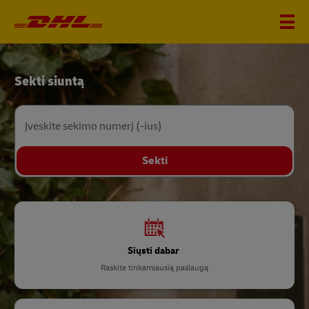
DHL
Sekti siuntą
Home
Įveskite sekimo numerį (-ius)
Sekti
Siųsti dabar
Raskite tinkamiausią paslaugą