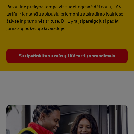
Pasaulinė prekyba tampa vis sudėtingesnė dėl naujų JAV
tarifų ir kintančių abipusių priemonių atsiradimo įvairiose
šalyse ir pramonės srityse. DHL yra įsipareigojusi padėti
jums šių pokyčių akivaizdoje.
Susipažinkite su mūsų JAV tarifų sprendimais