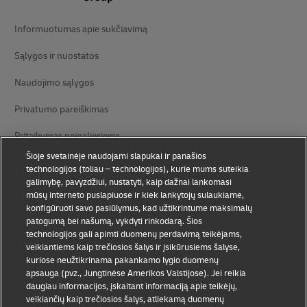
Informuotumas apie sukčiavimą
Sąlygos ir nuostatos
Naudojimo sąlygos
Privatumo pareiškimas
Pritaikymas neįgaliesiems
Šioje svetainėje naudojami slapukai ir panašios
Papildoma informacija
technologijos (toliau – technologijos), kurie mums suteikia
galimybę, pavyzdžiui, nustatyti, kaip dažnai lankomasi
Slapukų nustatymai
mūsų interneto puslapiuose ir kiek lankytojų sulaukiame,
konfigūruoti savo pasiūlymus, kad užtikrintume maksimalų
Sekite mus
patogumą bei našumą, vykdyti rinkodarą. Šios
technologijos gali apimti duomenų perdavimą teikėjams,
veikiantiems kaip trečiosios šalys ir įsikūrusiems šalyse,
kuriose neužtikrinama pakankamo lygio duomenų
apsauga (pvz., Jungtinėse Amerikos Valstijose). Jei reikia
daugiau informacijos, įskaitant informaciją apie teikėjų,
veikiančių kaip trečiosios šalys, atliekamą duomenų
2026 © - all rights reserved