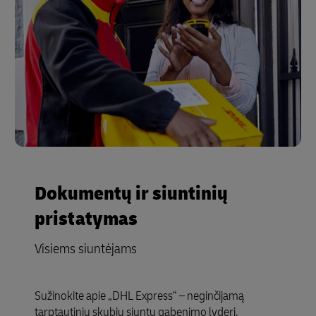
Dokumentų ir siuntinių
pristatymas
Visiems siuntėjams
Sužinokite apie „DHL Express“ – neginčijamą
tarptautinių skubių siuntų gabenimo lyderį.