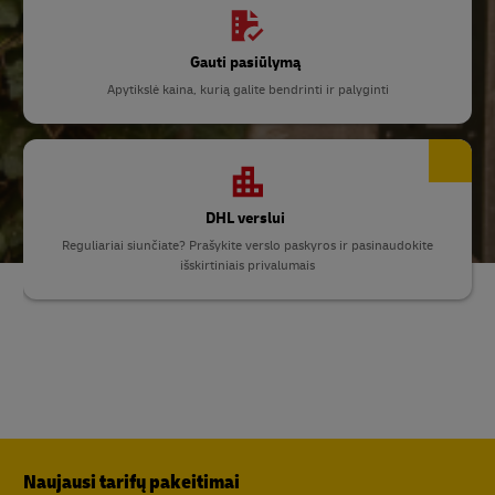
Gauti pasiūlymą
Apytikslė kaina, kurią galite bendrinti ir palyginti
DHL verslui
Reguliariai siunčiate? Prašykite verslo paskyros ir pasinaudokite
išskirtiniais privalumais
Naujausi tarifų pakeitimai