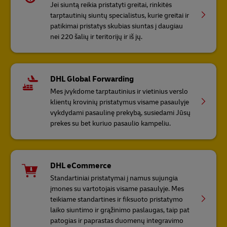
Jei siuntą reikia pristatyti greitai, rinkitės
tarptautinių siuntų specialistus, kurie greitai ir
patikimai pristatys skubias siuntas į daugiau
nei 220 šalių ir teritorijų ir iš jų.
DHL Global Forwarding
Mes įvykdome tarptautinius ir vietinius verslo
klientų krovinių pristatymus visame pasaulyje
vykdydami pasaulinę prekybą, susiedami Jūsų
prekes su bet kuriuo pasaulio kampeliu.
DHL eCommerce
Standartiniai pristatymai į namus sujungia
įmones su vartotojais visame pasaulyje. Mes
teikiame standartines ir fiksuoto pristatymo
laiko siuntimo ir grąžinimo paslaugas, taip pat
patogias ir paprastas duomenų integravimo