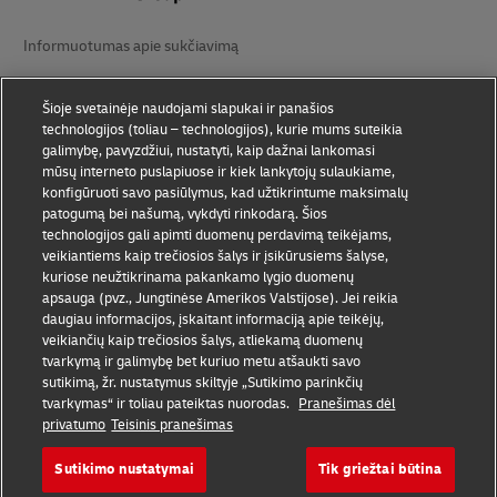
Informuotumas apie sukčiavimą
Sąlygos ir nuostatos
Šioje svetainėje naudojami slapukai ir panašios
technologijos (toliau – technologijos), kurie mums suteikia
Naudojimo sąlygos
galimybę, pavyzdžiui, nustatyti, kaip dažnai lankomasi
mūsų interneto puslapiuose ir kiek lankytojų sulaukiame,
Privatumo pareiškimas
konfigūruoti savo pasiūlymus, kad užtikrintume maksimalų
patogumą bei našumą, vykdyti rinkodarą. Šios
Pritaikymas neįgaliesiems
technologijos gali apimti duomenų perdavimą teikėjams,
veikiantiems kaip trečiosios šalys ir įsikūrusiems šalyse,
Papildoma informacija
kuriose neužtikrinama pakankamo lygio duomenų
apsauga (pvz., Jungtinėse Amerikos Valstijose). Jei reikia
Slapukų nustatymai
daugiau informacijos, įskaitant informaciją apie teikėjų,
veikiančių kaip trečiosios šalys, atliekamą duomenų
Sekite mus
tvarkymą ir galimybę bet kuriuo metu atšaukti savo
sutikimą, žr. nustatymus skiltyje „Sutikimo parinkčių
tvarkymas“ ir toliau pateiktas nuorodas.
Pranešimas dėl
privatumo
Teisinis pranešimas
Sutikimo nustatymai
Tik griežtai būtina
2026 © - all rights reserved