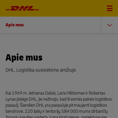
Apie mus
Apie mus
DHL. Logistika susisiekimo amžiuje.
Kai 1969 m. Adrianas Dalsis, Laris Hilblomas ir Robertas
Lynas įsteigė DHL, jie nežinojo, kad iš esmės pakeis logistikos
pasaulį. Šiandien DHL yra pasaulyje pirmaujanti logistikos
bendrovė. 220 šalių ir teritorijų 584 000 mums dirbančių
žmonių kasdien padeda Jums kirsti sienas, pasiekti naujas