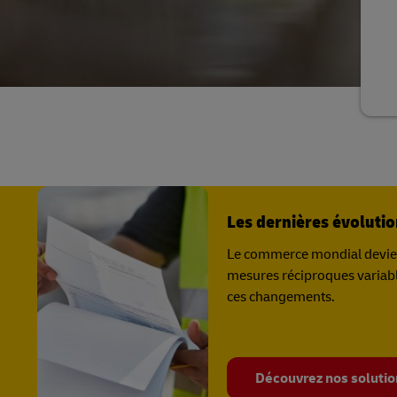
LifeTrack
En savoir plus sur les portails
En savoir plus sur les portails
Les dernières évolutio
Le commerce mondial devient
mesures réciproques variable
ces changements.
Découvrez nos solution