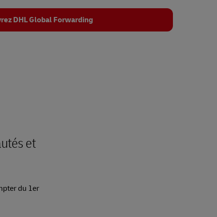
rez DHL Global Forwarding
autés et
mpter du 1er